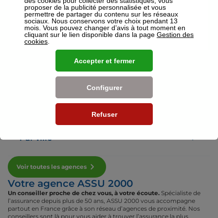
des cookies pour collecter des statistiques, vous
proposer de la publicité personnalisée et vous
permettre de partager du contenu sur les réseaux
sociaux. Nous conservons votre choix pendant 13
Voir plus
mois. Vous pouvez changer d’avis à tout moment en
cliquant sur le lien disponible dans la page
Gestion des
cookies
.
Nos établissements
Accepter et fermer
Par région
Configurer
Par département
Refuser
Par ville
Voir toutes les agences
Votre agence ASSU 2000
Un conseiller proche de chez vous, à votre écoute.
Spécialiste de
l’assurance depuis plus de 50 ans, ASSU 2000 vous accompagne
partout en France grâce à son réseau d’agences de proximité. Nos
conseillers sont là pour vous aider à trouver l’assurance la plus