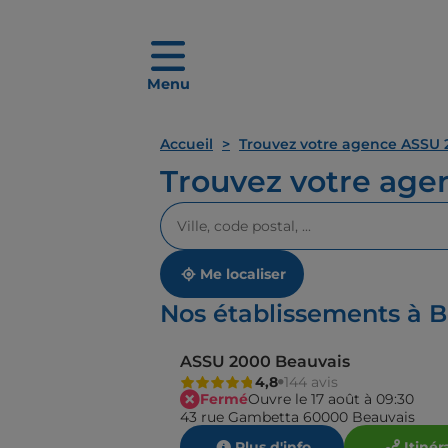
Menu
Accueil
Trouvez votre agence ASSU 
Trouvez votre ag
Veuillez
renseigner
une
adresse
Me localiser
Nos établissements à 
ASSU 2000 Beauvais
4,8
144 avis
Fermé
Ouvre le 17 août à 09:30
43 rue Gambetta 60000 Beauvais
Plus d'info
Itinér