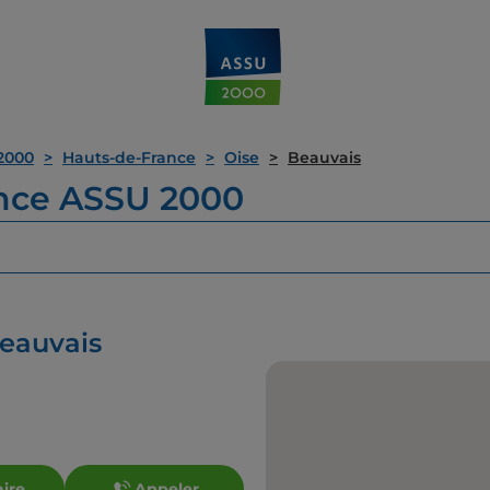
2000
Hauts-de-France
Oise
Beauvais
ence ASSU 2000
Beauvais
aire
Appeler