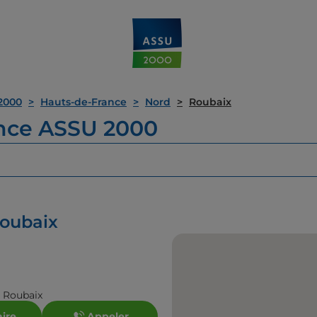
2000
Hauts-de-France
Nord
Roubaix
ence ASSU 2000
Roubaix
0 Roubaix
aire
Appeler