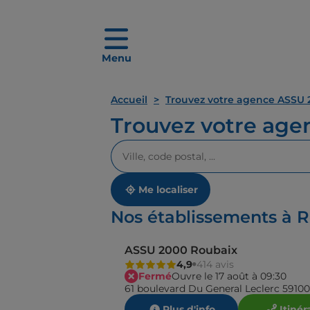
Menu
Accueil
Trouvez votre agence ASSU 
Trouvez votre ag
Veuillez
renseigner
une
adresse
Me localiser
Nos établissements à 
ASSU 2000 Roubaix
4,9
414 avis
Fermé
Ouvre le 17 août à 09:30
61 boulevard Du General Leclerc 5910
Plus d'info
Itinér