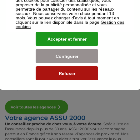
des cookies pour collecter des statistiques, vous
proposer de la publicité personnalisée et vous
permettre de partager du contenu sur les réseaux
sociaux. Nous conservons votre choix pendant 13
Voir plus
mois. Vous pouvez changer d’avis à tout moment en
cliquant sur le lien disponible dans la page
Gestion des
cookies
.
Nos établissements
Accepter et fermer
Par région
Configurer
Par département
Refuser
Par ville
Voir toutes les agences
Votre agence ASSU 2000
Un conseiller proche de chez vous, à votre écoute.
Spécialiste de
l’assurance depuis plus de 50 ans, ASSU 2000 vous accompagne
partout en France grâce à son réseau d’agences de proximité. Nos
conseillers sont là pour vous aider à trouver l’assurance la plus