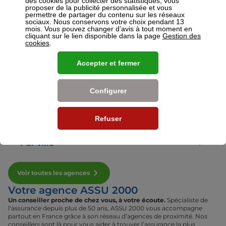
des cookies pour collecter des statistiques, vous
proposer de la publicité personnalisée et vous
permettre de partager du contenu sur les réseaux
sociaux. Nous conservons votre choix pendant 13
Voir plus
mois. Vous pouvez changer d’avis à tout moment en
cliquant sur le lien disponible dans la page
Gestion des
cookies
.
Nos établissements
Accepter et fermer
Par région
Configurer
Par département
Refuser
Par ville
Voir toutes les agences
Votre agence ASSU 2000
Un conseiller proche de chez vous, à votre écoute.
Spécialiste de
l’assurance depuis plus de 50 ans, ASSU 2000 vous accompagne
partout en France grâce à son réseau d’agences de proximité. Nos
conseillers sont là pour vous aider à trouver l’assurance la plus