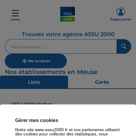
Espace perso
Menu
Trouvez votre agence ASSU 2000
Veuillez
renseigner
une
adresse
Me localiser
Nos établissements en Meuse
Liste
Carte
ASSU 2000 Verdun
4,9
115 avis
Fermé
Ouvre le 17 août à 09:30
4 place Chevert 55100 Verdun
Gérer mes cookies
Plus d'info
Notre site www.assu2000.fr et nos partenaires utilisent
des cookies pour collecter des statistiques, vous