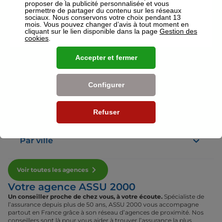
proposer de la publicité personnalisée et vous
permettre de partager du contenu sur les réseaux
sociaux. Nous conservons votre choix pendant 13
mois. Vous pouvez changer d’avis à tout moment en
Voir plus
cliquant sur le lien disponible dans la page
Gestion des
cookies
.
Nos établissements
Accepter et fermer
Par région
Configurer
Par département
Refuser
Par ville
Voir toutes les agences
Votre agence ASSU 2000
Un conseiller proche de chez vous, à votre écoute.
Spécialiste de
l’assurance depuis plus de 50 ans, ASSU 2000 vous accompagne
partout en France grâce à son réseau d’agences de proximité. Nos
conseillers sont là pour vous aider à trouver l’assurance la plus