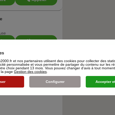
e
use
aire
Appeler
es
000.fr et nos partenaires utilisent des cookies pour collecter des stati
icité personnalisée et vous permettre de partager du contenu sur les r
re choix pendant 13 mois. Vous pouvez changer d’avis à tout moment e
s la page
Gestion des cookies
.
aire
Appeler
ser
Configurer
Accepter et