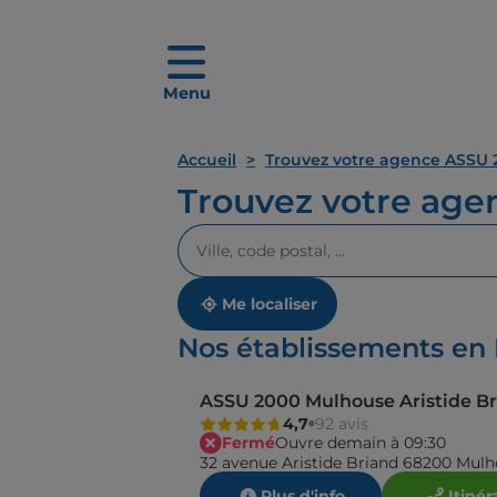
Menu
Accueil
Trouvez votre agence ASSU 
Trouvez votre ag
Veuillez
renseigner
une
adresse
Me localiser
Nos établissements en
ASSU 2000 Mulhouse Aristide B
4,7
92 avis
Fermé
Ouvre demain à 09:30
32 avenue Aristide Briand 68200 Mul
Plus d'info
Itinér