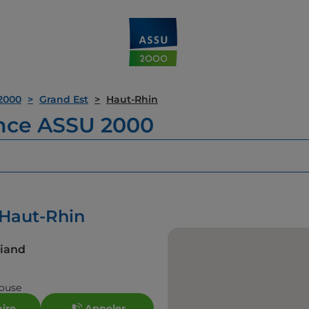
2000
Grand Est
Haut-Rhin
ence ASSU 2000
 Haut-Rhin
riand
house
aire
Appeler