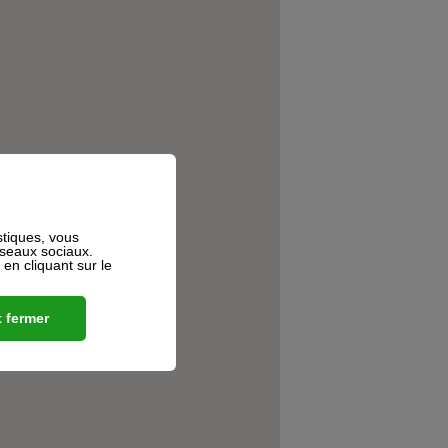
stiques, vous
éseaux sociaux.
n cliquant sur le
 fermer