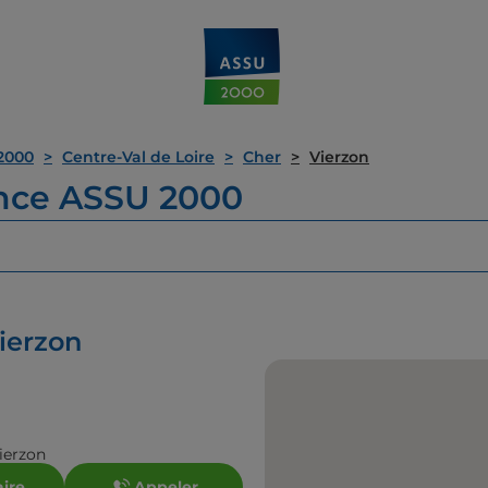
2000
Centre-Val de Loire
Cher
Vierzon
ence ASSU 2000
ierzon
ierzon
aire
Appeler