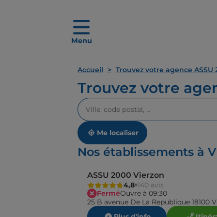
Menu
Accueil
Trouvez votre agence ASSU 
Trouvez votre ag
Veuillez
renseigner
une
adresse
Me localiser
Nos établissements à V
ASSU 2000 Vierzon
4,8
140 avis
Fermé
Ouvre à 09:30
25 B avenue De La Republique 18100 V
Plus d'info
Itinér