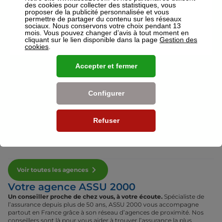
des cookies pour collecter des statistiques, vous
proposer de la publicité personnalisée et vous
permettre de partager du contenu sur les réseaux
sociaux. Nous conservons votre choix pendant 13
Voir plus
mois. Vous pouvez changer d’avis à tout moment en
cliquant sur le lien disponible dans la page
Gestion des
Nos établissements
cookies
.
Accepter et fermer
Par région
Configurer
Par département
Refuser
Par ville
Voir toutes les agences
Votre agence ASSU 2000
Un conseiller proche de chez vous, à votre écoute.
Spécialiste de
l’assurance depuis plus de 50 ans, ASSU 2000 vous accompagne
partout en France grâce à son réseau d’agences de proximité. Nos
conseillers sont là pour vous aider à trouver l’assurance la plus