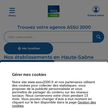
Espace perso
Menu
Trouvez votre agence ASSU 2000
Veuillez
renseigner
une
adresse
Me localiser
Nos établissements en Haute-Saône
Liste
Carte
Nos établissements
Gérer mes cookies
Notre site www.assu2000.fr et nos partenaires utilisent
Par région
des cookies pour collecter des statistiques, vous
proposer de la publicité personnalisée et vous
permettre de partager du contenu sur les réseaux
sociaux. Nous conservons votre choix pendant 13
mois. Vous pouvez changer d’avis à tout moment en
cliquant sur le lien disponible dans la page
Gestion des
Par département
cookies
.