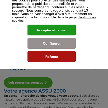
des cookies pour collecter des statistiques, vous
proposer de la publicité personnalisée et vous
permettre de partager du contenu sur les réseaux
sociaux. Nous conservons votre choix pendant 13
Voir plus
mois. Vous pouvez changer d’avis à tout moment en
cliquant sur le lien disponible dans la page
Gestion des
cookies
.
Nos établissements
Accepter et fermer
Par région
Configurer
Par département
Refuser
Par ville
Voir toutes les agences
Votre agence ASSU 2000
Un conseiller proche de chez vous, à votre écoute.
Spécialiste de
l’assurance depuis plus de 50 ans, ASSU 2000 vous accompagne
partout en France grâce à son réseau d’agences de proximité. Nos
conseillers sont là pour vous aider à trouver l’assurance la plus