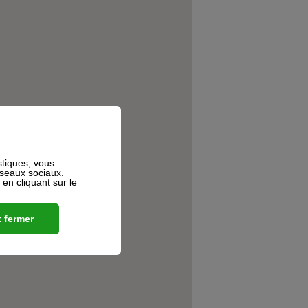
stiques, vous
éseaux sociaux.
n cliquant sur le
 fermer