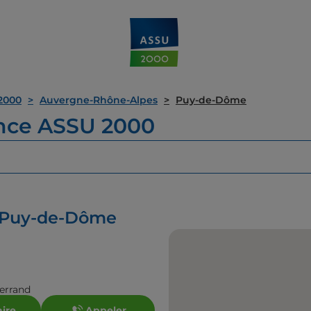
2000
Auvergne-Rhône-Alpes
Puy-de-Dôme
ence ASSU 2000
n Puy-de-Dôme
errand
aire
Appeler