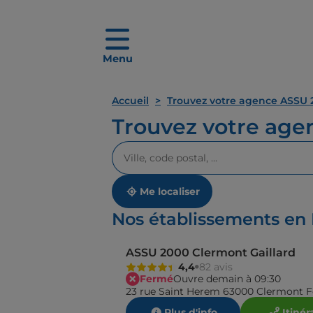
Menu
Accueil
Trouvez votre agence ASSU 
Trouvez votre ag
Veuillez
renseigner
une
adresse
Me localiser
Nos établissements e
ASSU 2000 Clermont Gaillard
4,4
82 avis
Fermé
Ouvre demain à 09:30
23 rue Saint Herem 63000 Clermont F
Plus d'info
Itinér