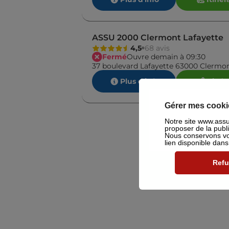
ASSU 2000 Clermont Lafayette
4,5
68 avis
Fermé
Ouvre demain à 09:30
37 boulevard Lafayette 63000 Clermo
Plus d'info
Itinér
Gérer mes cooki
Notre site www.assu2
proposer de la publ
Nous conservons vot
lien disponible dan
Refu