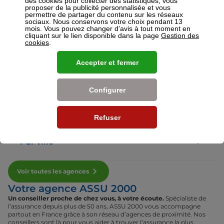
des cookies pour collecter des statistiques, vous
proposer de la publicité personnalisée et vous
permettre de partager du contenu sur les réseaux
sociaux. Nous conservons votre choix pendant 13
Voir plus
mois. Vous pouvez changer d’avis à tout moment en
cliquant sur le lien disponible dans la page
Gestion des
cookies
.
Nos établissements
Accepter et fermer
Par région
Configurer
Par département
Refuser
Par ville
Voir toutes les agences
Votre agence ASSU 2000
Un conseiller proche de chez vous, à votre écoute.
Spécialiste de
l’assurance depuis plus de 50 ans, ASSU 2000 vous accompagne
partout en France grâce à son réseau d’agences de proximité. Nos
conseillers sont là pour vous aider à trouver l’assurance la plus