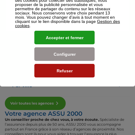
des cookies pour collecter des statistiques, vous
proposer de la publicité personnalisée et vous
permettre de partager du contenu sur les réseaux
sociaux. Nous conservons votre choix pendant 13
Voir plus
mois. Vous pouvez changer d’avis à tout moment en
cliquant sur le lien disponible dans la page
Gestion des
cookies
.
Nos établissements
Accepter et fermer
Par région
Configurer
Par département
Refuser
Par ville
Voir toutes les agences
Votre agence ASSU 2000
Un conseiller proche de chez vous, à votre écoute.
Spécialiste de
l’assurance depuis plus de 50 ans, ASSU 2000 vous accompagne
partout en France grâce à son réseau d’agences de proximité. Nos
conseillers sont là pour vous aider à trouver l’assurance la plus