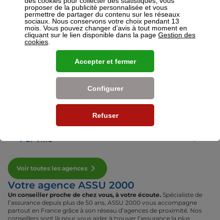
des cookies pour collecter des statistiques, vous
proposer de la publicité personnalisée et vous
permettre de partager du contenu sur les réseaux
sociaux. Nous conservons votre choix pendant 13
Voir plus
mois. Vous pouvez changer d’avis à tout moment en
cliquant sur le lien disponible dans la page
Gestion des
cookies
.
Nos établissements
Accepter et fermer
Par région
Configurer
Par département
Refuser
Par ville
Voir toutes les agences
Votre agence ASSU 2000
Un conseiller proche de chez vous, à votre écoute.
Spécialiste de
l’assurance depuis plus de 50 ans, ASSU 2000 vous accompagne
partout en France grâce à son réseau d’agences de proximité. Nos
conseillers sont là pour vous aider à trouver l’assurance la plus