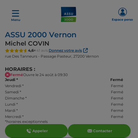
Espace perso
Menu
ASSU 2000 Vernon
Michel COVIN
4,6
41 avis
Donnez votre avis
rue Des Tanneurs - Passage Pasteur,
27200 Vernon
HORAIRES :
Fermé
Ouvre le 24 août à 09:30
Jeudi
*
Fermé
Vendredi
*
Fermé
Samedi
*
Fermé
Dimanche
*
Fermé
Lundi
*
Fermé
Mardi
*
Fermé
Mercredi
*
Fermé
*horaires exceptionnels
Appeler
Contacter