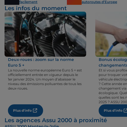
facilement
autoroutes d’Europe
Les infos du moment
Deux-roues : zoom sur la norme
Bonus écologi
Euro 5 +
changements 
La nouvelle norme européenne Euro 5 + est
Et si vous profi
officiellement entrée en vigueur depuis le
pour troquer vot
1er janvier 2024. Un moyen d’abaisser le
véhicule électri
niveau des émissions polluantes de tous les
? Cette année en
deux-roues.
changement via 
écologique. Quel
quelles sont les 
2025 ? ASSU 200
Plus d'info
Plus d'info
Les agences Assu 2000 à proximité
ASSU 2000 Mantes-la-Jolie