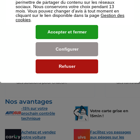
permettre de partager du contenu sur les réseaux
votre disposition pour réaliser un devis gratuit pour vos assurances
sociaux. Nous conservons votre choix pendant 13
ou mutuelles à Vernon.
mois. Vous pouvez changer d’avis à tout moment en
cliquant sur le lien disponible dans la page
Gestion des
Nos offres pour les particuliers
cookies
.
Accepter et fermer
Configurer
Assurance Auto
Assurance
Des tarifs adaptés à tous les profils
L’assurance 
Refuser
de conducteurs. Jeunes permis,
partout. Que
conducteurs expérimentés,
scooter ou 
malussés ou résiliés : nous avons
proposons de
des solutions pour chacun.
des tarifs a
Nos avantages
-15% sur votre
Votre carte grise en
prochain contrôle
15min !
technique
Achetez et vendez
Facilitez vos passages
votre voiture
aux péages sur les