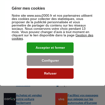
un devis gratuit pour vos assurances ou mutuelles à Mantes La Jolie.
Gérer mes cookies
Nos offres pour les particuliers
Notre site www.assu2000.fr et nos partenaires utilisent
des cookies pour collecter des statistiques, vous
proposer de la publicité personnalisée et vous
permettre de partager du contenu sur les réseaux
sociaux. Nous conservons votre choix pendant 13
mois. Vous pouvez changer d’avis à tout moment en
cliquant sur le lien disponible dans la page
Gestion des
cookies
.
Assurance Auto
Assurance
Des tarifs adaptés à tous les profils
L’assurance 
de conducteurs. Jeunes permis,
partout. Que
Accepter et fermer
conducteurs expérimentés,
scooter ou 
malussés ou résiliés : nous avons
proposons de
des solutions pour chacun.
des tarifs a
Configurer
Nos avantages
Refuser
-15% sur votre
Votre carte grise en
prochain contrôle
15min !
technique
Achetez et vendez
Facilitez vos passages
votre voiture
aux péages sur les
facilement
autoroutes d’Europe