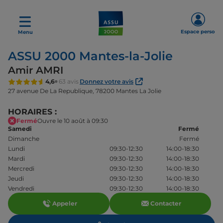
Espace perso
Menu
ASSU 2000 Mantes-la-Jolie
Amir AMRI
4,6
63 avis
Donnez votre avis
27 avenue De La Republique,
78200 Mantes La Jolie
HORAIRES :
Fermé
Ouvre le 10 août à 09:30
Samedi
Fermé
Dimanche
Fermé
Lundi
09:30-12:30
14:00-18:30
Mardi
09:30-12:30
14:00-18:30
Mercredi
09:30-12:30
14:00-18:30
Jeudi
09:30-12:30
14:00-18:30
Vendredi
09:30-12:30
14:00-18:30
Appeler
Contacter