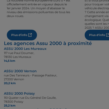
La nouvelle norme européenne Euro 5 + est
Et si vous profi
officiellement entrée en vigueur depuis le
pour troquer vot
1er janvier 2024. Un moyen d’abaisser le
véhicule électri
niveau des émissions polluantes de tous les
? Cette année en
deux-roues.
changement via 
écologique. Quel
quelles sont les 
2025 ? ASSU 200
Plus d'info
Plus d'info
Les agences Assu 2000 à proximité
ASSU 2000 Les Mureaux
117 rue Paul Doumer,
78130 Les Mureaux
14,5 km
ASSU 2000 Vernon
rue Des Tanneurs - Passage Pasteur,
27200 Vernon
20,2 km
ASSU 2000 Poissy
110 Quater rue Du Général De Gaulle,
78300 Poissy
25,2 km