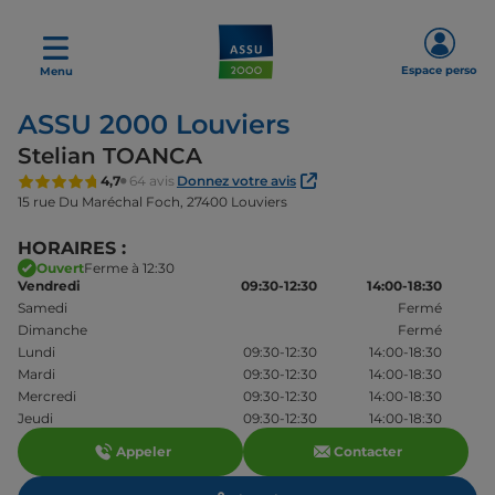
Espace perso
Menu
ASSU 2000 Louviers
Stelian TOANCA
4,7
64 avis
Donnez votre avis
15 rue Du Maréchal Foch,
27400 Louviers
HORAIRES :
Ouvert
Ferme à 12:30
Vendredi
09:30-12:30
14:00-18:30
Samedi
Fermé
Dimanche
Fermé
Lundi
09:30-12:30
14:00-18:30
Mardi
09:30-12:30
14:00-18:30
Mercredi
09:30-12:30
14:00-18:30
Jeudi
09:30-12:30
14:00-18:30
Appeler
Contacter