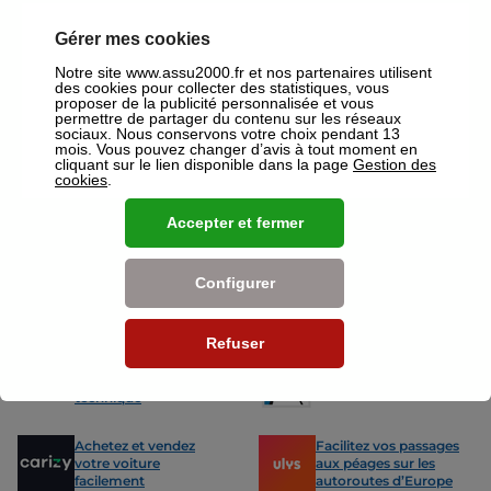
assurances ou mutuelles à Louviers.
Gérer mes cookies
Nos offres pour les particuliers
Notre site www.assu2000.fr et nos partenaires utilisent
des cookies pour collecter des statistiques, vous
proposer de la publicité personnalisée et vous
permettre de partager du contenu sur les réseaux
sociaux. Nous conservons votre choix pendant 13
mois. Vous pouvez changer d’avis à tout moment en
cliquant sur le lien disponible dans la page
Gestion des
cookies
.
Assurance Auto
Assurance
Des tarifs adaptés à tous les profils
L’assurance 
de conducteurs. Jeunes permis,
partout. Que
Accepter et fermer
conducteurs expérimentés,
scooter ou 
malussés ou résiliés : nous avons
proposons de
des solutions pour chacun.
des tarifs a
Configurer
Nos avantages
Refuser
-15% sur votre
Votre carte grise en
prochain contrôle
15min !
technique
Achetez et vendez
Facilitez vos passages
votre voiture
aux péages sur les
facilement
autoroutes d’Europe