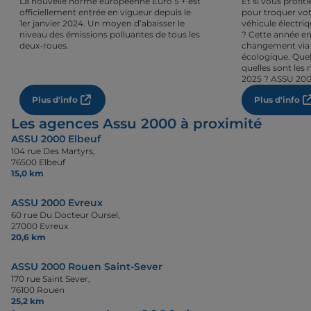
La nouvelle norme européenne Euro 5 + est
Et si vous profi
officiellement entrée en vigueur depuis le
pour troquer vot
1er janvier 2024. Un moyen d’abaisser le
véhicule électri
niveau des émissions polluantes de tous les
? Cette année en
deux-roues.
changement via 
écologique. Quel
quelles sont les 
2025 ? ASSU 200
Plus d'info
Plus d'info
Les agences Assu 2000 à proximité
ASSU 2000 Elbeuf
104 rue Des Martyrs,
76500 Elbeuf
15,0 km
ASSU 2000 Evreux
60 rue Du Docteur Oursel,
27000 Evreux
20,6 km
ASSU 2000 Rouen Saint-Sever
170 rue Saint Sever,
76100 Rouen
25,2 km