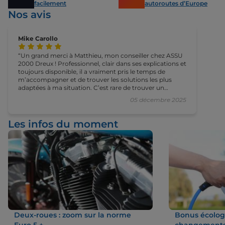
facilement
autoroutes d’Europe
Nos avis
Mike Carollo
Un grand merci à Matthieu, mon conseiller chez ASSU
2000 Dreux ! Professionnel, clair dans ses explications et
toujours disponible, il a vraiment pris le temps de
m’accompagner et de trouver les solutions les plus
adaptées à ma situation. C’est rare de trouver un
conseiller aussi sérieux et humain. Je recommande
05 décembre 2025
vivement ! 🙌
Les infos du moment
Deux-roues : zoom sur la norme
Bonus écologi