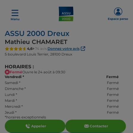
Espace perso
Menu
ASSU 2000 Dreux
Mathieu CHAMARET
4,6
74 avis
Donnez votre avis
5 boulevard Louis Terrier,
28100 Dreux
HORAIRES :
Fermé
Ouvre le 24 août à 09:30
Vendredi
*
Fermé
Samedi
*
Fermé
Dimanche
*
Fermé
Lundi
*
Fermé
Mardi
*
Fermé
Mercredi
*
Fermé
Jeudi
*
Fermé
*horaires exceptionnels
Appeler
Contacter