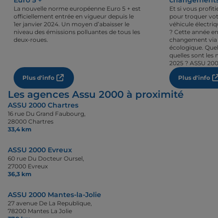
Euro 5 +
changements 
La nouvelle norme européenne Euro 5 + est
Et si vous profi
officiellement entrée en vigueur depuis le
pour troquer vot
1er janvier 2024. Un moyen d’abaisser le
véhicule électri
niveau des émissions polluantes de tous les
? Cette année en
deux-roues.
changement via 
écologique. Quel
quelles sont les 
2025 ? ASSU 200
Plus d'info
Plus d'info
Les agences Assu 2000 à proximité
ASSU 2000 Chartres
16 rue Du Grand Faubourg,
28000 Chartres
33,4 km
ASSU 2000 Evreux
60 rue Du Docteur Oursel,
27000 Evreux
36,3 km
ASSU 2000 Mantes-la-Jolie
27 avenue De La Republique,
78200 Mantes La Jolie