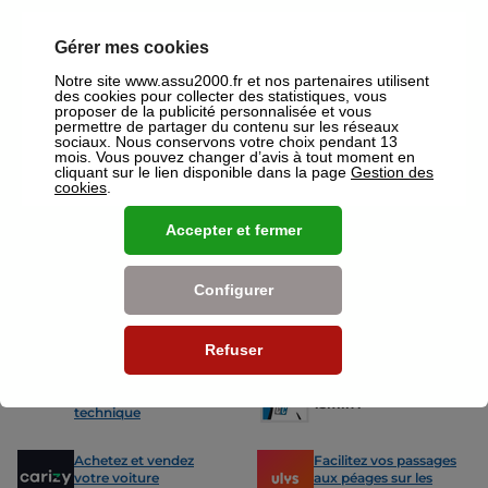
votre disposition pour réaliser un devis gratuit pour vos assurances
ou mutuelles à Dreux.
Gérer mes cookies
Nos offres pour les particuliers
Notre site www.assu2000.fr et nos partenaires utilisent
des cookies pour collecter des statistiques, vous
proposer de la publicité personnalisée et vous
permettre de partager du contenu sur les réseaux
sociaux. Nous conservons votre choix pendant 13
mois. Vous pouvez changer d’avis à tout moment en
cliquant sur le lien disponible dans la page
Gestion des
cookies
.
Assurance Auto
Assurance
Des tarifs adaptés à tous les profils
L’assurance 
Accepter et fermer
de conducteurs. Jeunes permis,
partout. Que
conducteurs expérimentés,
scooter ou 
malussés ou résiliés : nous avons
proposons de
des solutions pour chacun.
des tarifs a
Configurer
Refuser
Nos avantages
-15% sur votre
Votre carte grise en
prochain contrôle
15min !
technique
Achetez et vendez
Facilitez vos passages
votre voiture
aux péages sur les