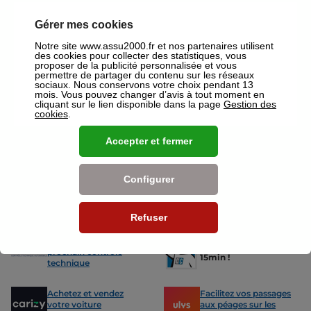
Valenciennes où un conseiller sera à votre disposition pour réaliser un
devis gratuit pour vos assurances ou mutuelles à Valenciennes.
Gérer mes cookies
Nos offres pour les particuliers
Notre site www.assu2000.fr et nos partenaires utilisent
des cookies pour collecter des statistiques, vous
proposer de la publicité personnalisée et vous
permettre de partager du contenu sur les réseaux
sociaux. Nous conservons votre choix pendant 13
mois. Vous pouvez changer d’avis à tout moment en
cliquant sur le lien disponible dans la page
Gestion des
cookies
.
Assurance Auto
Assurance
Des tarifs adaptés à tous les profils
L’assurance 
Accepter et fermer
de conducteurs. Jeunes permis,
partout. Que
conducteurs expérimentés,
scooter ou 
malussés ou résiliés : nous avons
proposons de
Configurer
des solutions pour chacun.
des tarifs a
Refuser
Nos avantages
-15% sur votre
Votre carte grise en
prochain contrôle
15min !
technique
Achetez et vendez
Facilitez vos passages
votre voiture
aux péages sur les