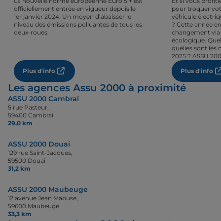
La nouvelle norme européenne Euro 5 + est
Et si vous profi
officiellement entrée en vigueur depuis le
pour troquer vot
1er janvier 2024. Un moyen d’abaisser le
véhicule électri
niveau des émissions polluantes de tous les
? Cette année en
deux-roues.
changement via 
écologique. Quel
quelles sont les 
2025 ? ASSU 200
Plus d'info
Plus d'info
Les agences Assu 2000 à proximité
ASSU 2000 Cambrai
5 rue Pasteur,
59400 Cambrai
29,0 km
ASSU 2000 Douai
129 rue Saint-Jacques,
59500 Douai
31,2 km
ASSU 2000 Maubeuge
12 avenue Jean Mabuse,
59600 Maubeuge
33,3 km