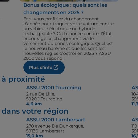
Bonus écologique : quels sont les
changements en 2025 ?
+
Et si vous profitiez du changement
d’année pour troquer votre voiture contre
un véhicule électrique ou hybride
rechargeable ? Cette année encore, l’État
encourage ce changement via le
versement du bonus écologique. Quel est
le nouveau barème et quelles sont les
nouvelles règles d’octroi en 2025 ? ASSU
2000 vous répond !
Plus d'info
 à proximité
ASSU 2000 Tourcoing
AS
2 rue De Lille,
184
59200 Tourcoing
598
4,6 km
11
dans votre région
ASSU 2000 Lambersart
AS
278 avenue De Dunkerque,
11
59130 Lambersart
59
15,0 km
16