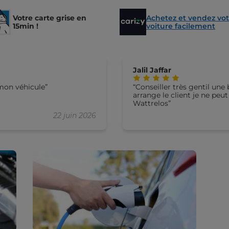
Votre carte grise en
Achetez et vendez vot
15min !
voiture facilement
Jalil Jaffar
 mon véhicule
Conseiller très gentil un
arrange le client je ne p
Wattrelos
22 juin 2026