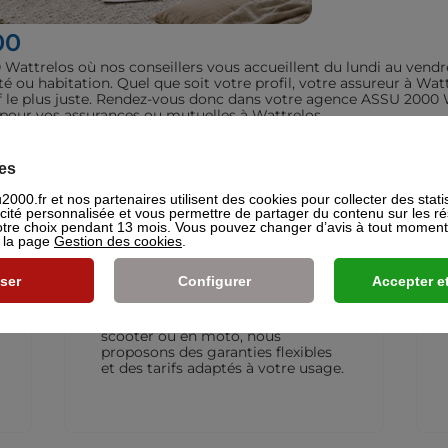
00
attrelos où nos conseillers vous accueillent du lundi au vendr
té ou habitation. Quel que soit votre profil, votre assureur à 
rif le plus juste. Rendez-vous donc dans votre agence ASSU 2000 
t pour vos assurances ou mutuelles à Wattrelos.
iculiers
es
000.fr et nos partenaires utilisent des cookies pour collecter des stati
icité personnalisée et vous permettre de partager du contenu sur les r
re choix pendant 13 mois. Vous pouvez changer d’avis à tout moment e
s la page
Gestion des cookies
.
ser
Configurer
Accepter et
Assurance Deux-roues
L’assurance moto qui vous suit
partout. Que vous rouliez en
scooter ou en moto, nous
proposons des garanties flexibles
et des tarifs adaptés à votre usage.