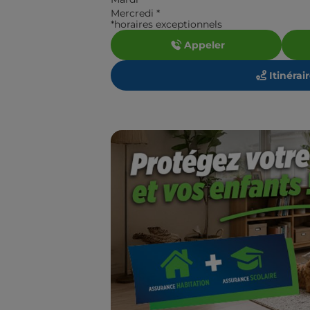
Mercredi
*
*horaires exceptionnels
Appeler
Itinérai