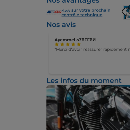
Nos avantages
-15% sur votre prochain
contrôle technique
Nos avis
Ayemmel ⴰⵢⴻⵎⵎⴻⵍ
Merci d’avoir réassurer rapidement
Les infos du moment