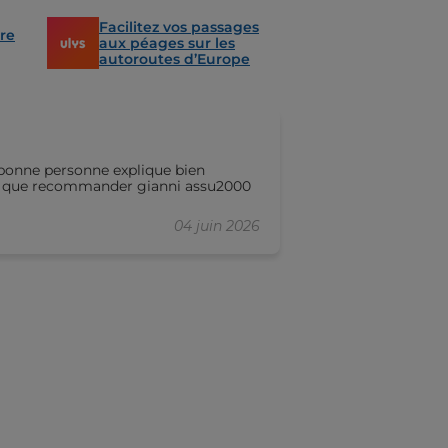
Facilitez vos passages
re
aux péages sur les
autoroutes d’Europe
Marie MASURE
e bonne personne explique bien
Bonjour merci a
eut que recommander gianni assu2000
de renégocier mon
plus de garantie
04 juin 2026