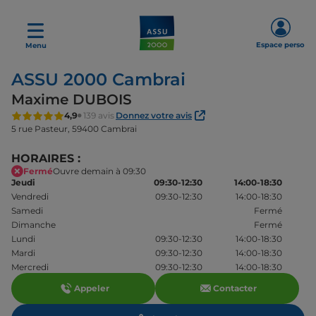
Espace perso
Menu
ASSU 2000 Cambrai
Maxime DUBOIS
4,9
139 avis
Donnez votre avis
5 rue Pasteur,
59400 Cambrai
HORAIRES :
Fermé
Ouvre demain à 09:30
Jeudi
09:30-12:30
14:00-18:30
Vendredi
09:30-12:30
14:00-18:30
Samedi
Fermé
Dimanche
Fermé
Lundi
09:30-12:30
14:00-18:30
Mardi
09:30-12:30
14:00-18:30
Mercredi
09:30-12:30
14:00-18:30
Appeler
Contacter