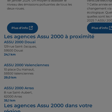
1er janvier 2024. Un moyen d’abaisser le
véhicule électri
niveau des émissions polluantes de tous les
? Cette année en
deux-roues.
changement via 
écologique. Quel
quelles sont les 
2025 ? ASSU 200
Plus d'info
Plus d'info
Les agences Assu 2000 à proximité
ASSU 2000 Douai
129 rue Saint-Jacques,
59500 Douai
24,1 km
ASSU 2000 Valenciennes
10 place Du Hainaut,
59300 Valenciennes
29,0 km
ASSU 2000 Arras
8 rue Saint-Aubert,
62000 Arras
35,1 km
Les agences Assu 2000 dans votre
région