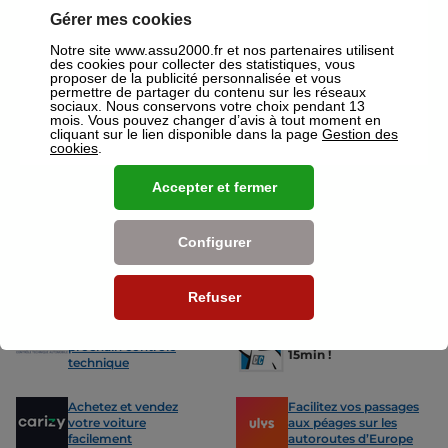
assurances ou mutuelles à Cambrai.
Gérer mes cookies
Nos offres pour les particuliers
Notre site www.assu2000.fr et nos partenaires utilisent
des cookies pour collecter des statistiques, vous
proposer de la publicité personnalisée et vous
permettre de partager du contenu sur les réseaux
sociaux. Nous conservons votre choix pendant 13
mois. Vous pouvez changer d’avis à tout moment en
cliquant sur le lien disponible dans la page
Gestion des
cookies
.
Assurance Auto
Assurance
Des tarifs adaptés à tous les profils
L’assurance 
Accepter et fermer
de conducteurs. Jeunes permis,
partout. Que
conducteurs expérimentés,
scooter ou 
malussés ou résiliés : nous avons
proposons de
Configurer
des solutions pour chacun.
des tarifs a
Refuser
Nos avantages
-15% sur votre
Votre carte grise en
prochain contrôle
15min !
technique
Achetez et vendez
Facilitez vos passages
votre voiture
aux péages sur les
facilement
autoroutes d’Europe