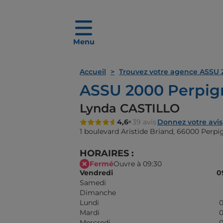
Menu
Accueil
Trouvez votre agence ASSU 
ASSU 2000 Perpig
Lynda CASTILLO
4,6
39 avis
Donnez votre avis
1 boulevard Aristide Briand,
66000 Perpi
HORAIRES :
Fermé
Ouvre à 09:30
Vendredi
0
Samedi
Dimanche
Lundi
0
Mardi
0
Mercredi
0