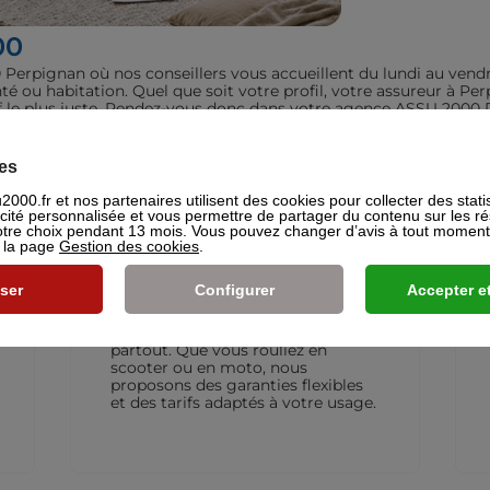
00
erpignan où nos conseillers vous accueillent du lundi au vendr
nté ou habitation. Quel que soit votre profil, votre assureur à
rif le plus juste. Rendez-vous donc dans votre agence ASSU 2000 
t pour vos assurances ou mutuelles à Perpignan.
iculiers
es
000.fr et nos partenaires utilisent des cookies pour collecter des stati
icité personnalisée et vous permettre de partager du contenu sur les r
re choix pendant 13 mois. Vous pouvez changer d’avis à tout moment e
s la page
Gestion des cookies
.
ser
Configurer
Accepter et
Assurance Deux-roues
L’assurance moto qui vous suit
partout. Que vous rouliez en
scooter ou en moto, nous
proposons des garanties flexibles
et des tarifs adaptés à votre usage.