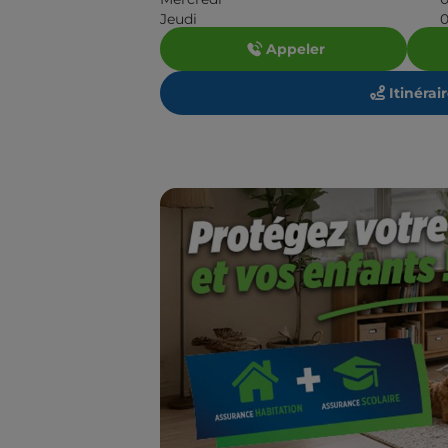
Jeudi
0
Appeler
Itinérai