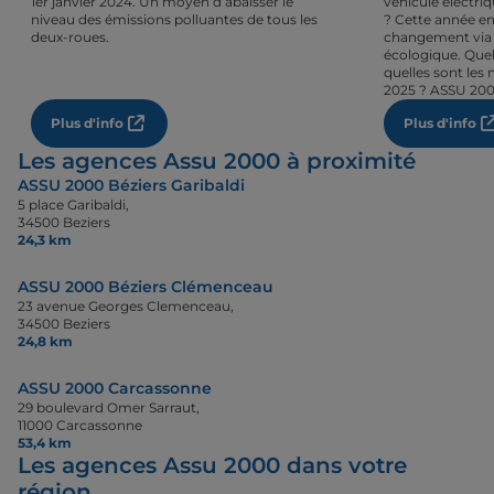
1er janvier 2024. Un moyen d’abaisser le
véhicule électri
niveau des émissions polluantes de tous les
? Cette année en
deux-roues.
changement via 
écologique. Quel
quelles sont les 
2025 ? ASSU 200
Plus d'info
Plus d'info
Les agences Assu 2000 à proximité
ASSU 2000 Béziers Garibaldi
5 place Garibaldi,
34500 Beziers
24,3 km
ASSU 2000 Béziers Clémenceau
23 avenue Georges Clemenceau,
34500 Beziers
24,8 km
ASSU 2000 Carcassonne
29 boulevard Omer Sarraut,
11000 Carcassonne
53,4 km
Les agences Assu 2000 dans votre
région