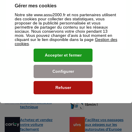
devis gratuit pour vos assurances ou mutuelles à Narbonne.
Gérer mes cookies
Nos offres pour les particuliers
Notre site www.assu2000.fr et nos partenaires utilisent
des cookies pour collecter des statistiques, vous
proposer de la publicité personnalisée et vous
permettre de partager du contenu sur les réseaux
sociaux. Nous conservons votre choix pendant 13
mois. Vous pouvez changer d’avis à tout moment en
cliquant sur le lien disponible dans la page
Gestion des
cookies
.
Assurance Auto
Assurance
Des tarifs adaptés à tous les profils
L’assurance 
Accepter et fermer
de conducteurs. Jeunes permis,
partout. Que
conducteurs expérimentés,
scooter ou 
malussés ou résiliés : nous avons
proposons de
Configurer
des solutions pour chacun.
des tarifs a
Refuser
Nos avantages
-15% sur votre
Votre carte grise en
prochain contrôle
15min !
technique
Achetez et vendez
Facilitez vos passages
votre voiture
aux péages sur les
facilement
autoroutes d’Europe