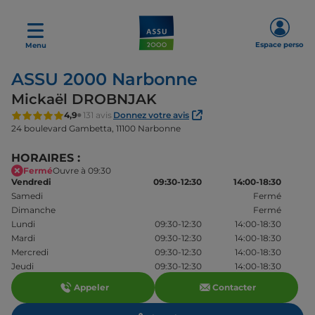
Espace perso
Menu
ASSU 2000 Narbonne
Mickaël DROBNJAK
4,9
131 avis
Donnez votre avis
24 boulevard Gambetta,
11100 Narbonne
HORAIRES :
Fermé
Ouvre à 09:30
Vendredi
09:30-12:30
14:00-18:30
Samedi
Fermé
Dimanche
Fermé
Lundi
09:30-12:30
14:00-18:30
Mardi
09:30-12:30
14:00-18:30
Mercredi
09:30-12:30
14:00-18:30
Jeudi
09:30-12:30
14:00-18:30
Appeler
Contacter