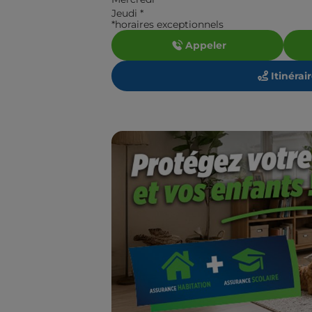
Jeudi
*
*horaires exceptionnels
Appeler
Itinérai