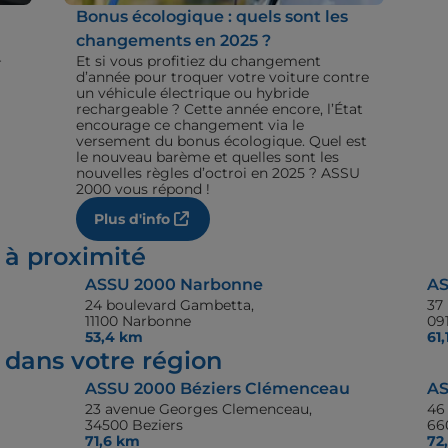
Bonus écologique : quels sont les
changements en 2025 ?
+
Et si vous profitiez du changement
d’année pour troquer votre voiture contre
un véhicule électrique ou hybride
rechargeable ? Cette année encore, l’État
encourage ce changement via le
versement du bonus écologique. Quel est
le nouveau barème et quelles sont les
nouvelles règles d’octroi en 2025 ? ASSU
2000 vous répond !
Plus d'info
 à proximité
ASSU 2000 Narbonne
AS
24 boulevard Gambetta,
37
11100 Narbonne
09
53,4 km
61
dans votre région
ASSU 2000 Béziers Clémenceau
AS
23 avenue Georges Clemenceau,
46
34500 Beziers
66
71,6 km
72