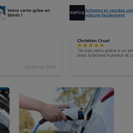
Votre carte grise en
Achetez et vendez vot
15min !
voiture facilement
Christian Cruel
Je suis venu grâce à un amis et je suis très content accu
avec la bonne humeur et co
02 février 2026