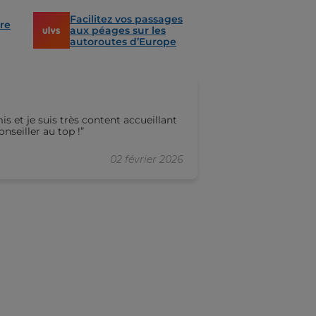
Facilitez vos passages
re
aux péages sur les
autoroutes d’Europe
Nad Gouffi
eillant
Merci à cette as
nseiller au top !
recommande
02 février 2026