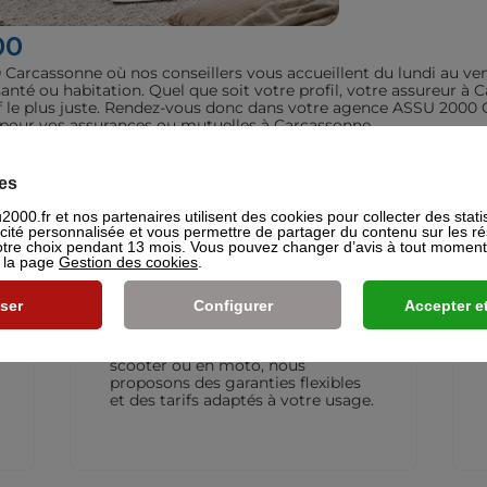
00
arcassonne où nos conseillers vous accueillent du lundi au ven
santé ou habitation. Quel que soit votre profil, votre assureur
rif le plus juste. Rendez-vous donc dans votre agence ASSU 2000 
t pour vos assurances ou mutuelles à Carcassonne.
iculiers
es
000.fr et nos partenaires utilisent des cookies pour collecter des stati
icité personnalisée et vous permettre de partager du contenu sur les r
re choix pendant 13 mois. Vous pouvez changer d’avis à tout moment e
s la page
Gestion des cookies
.
ser
Configurer
Accepter et
Assurance Deux-roues
L’assurance moto qui vous suit
partout. Que vous rouliez en
scooter ou en moto, nous
proposons des garanties flexibles
et des tarifs adaptés à votre usage.