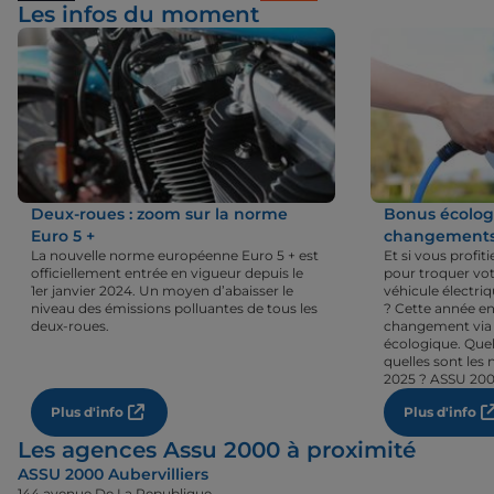
Les infos du moment
Deux-roues : zoom sur la norme
Bonus écologi
Euro 5 +
changements 
La nouvelle norme européenne Euro 5 + est
Et si vous profi
officiellement entrée en vigueur depuis le
pour troquer vot
1er janvier 2024. Un moyen d’abaisser le
véhicule électri
niveau des émissions polluantes de tous les
? Cette année en
deux-roues.
changement via 
écologique. Quel
quelles sont les 
2025 ? ASSU 200
Plus d'info
Plus d'info
Les agences Assu 2000 à proximité
ASSU 2000 Aubervilliers
144 avenue De La Republique,