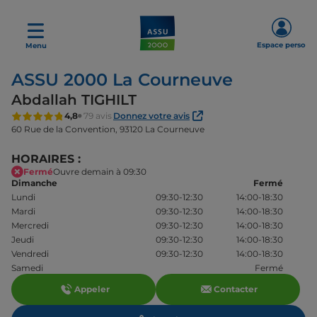
Espace perso
Menu
ASSU 2000 La Courneuve
Abdallah TIGHILT
4,8
79 avis
Donnez votre avis
60 Rue de la Convention,
93120 La Courneuve
HORAIRES :
Fermé
Ouvre demain à 09:30
Dimanche
Fermé
Lundi
09:30-12:30
14:00-18:30
Mardi
09:30-12:30
14:00-18:30
Mercredi
09:30-12:30
14:00-18:30
Jeudi
09:30-12:30
14:00-18:30
Vendredi
09:30-12:30
14:00-18:30
Samedi
Fermé
Appeler
Contacter