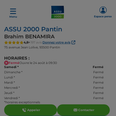
Espace perso
Menu
ASSU 2000 Pantin
Brahim BENAMIRA
4,8
197 avis
Donnez votre avis
75 avenue Jean Lolive,
93500 Pantin
HORAIRES :
Fermé
Ouvre le 24 août à 09:30
Samedi
*
Fermé
Dimanche
*
Fermé
Lundi
*
Fermé
Mardi
*
Fermé
Mercredi
*
Fermé
Jeudi
*
Fermé
Vendredi
*
Fermé
*horaires exceptionnels
Appeler
Contacter