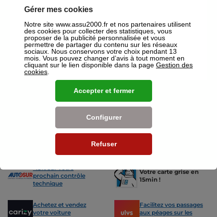
votre disposition pour réaliser un devis gratuit pour vos assurances
Gérer mes cookies
ou mutuelles à Pantin.
Notre site www.assu2000.fr et nos partenaires utilisent
Nos offres pour les particuliers
des cookies pour collecter des statistiques, vous
proposer de la publicité personnalisée et vous
permettre de partager du contenu sur les réseaux
sociaux. Nous conservons votre choix pendant 13
mois. Vous pouvez changer d’avis à tout moment en
cliquant sur le lien disponible dans la page
Gestion des
cookies
.
Assurance Auto
Assurance
Accepter et fermer
Des tarifs adaptés à tous les profils
L’assurance 
de conducteurs. Jeunes permis,
partout. Que
conducteurs expérimentés,
scooter ou 
Configurer
malussés ou résiliés : nous avons
proposons de
des solutions pour chacun.
des tarifs a
Refuser
Nos avantages
-15% sur votre
Votre carte grise en
prochain contrôle
15min !
technique
Achetez et vendez
Facilitez vos passages
votre voiture
aux péages sur les