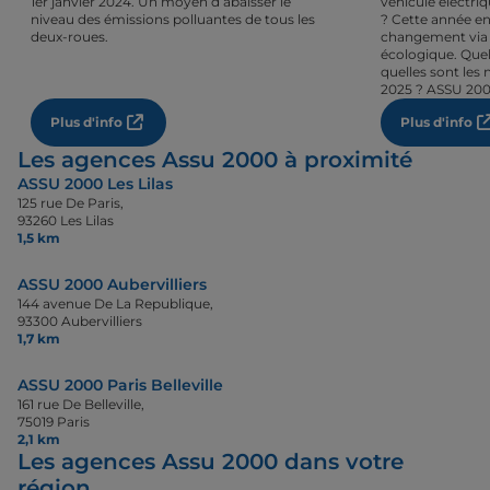
1er janvier 2024. Un moyen d’abaisser le
véhicule électri
niveau des émissions polluantes de tous les
? Cette année en
deux-roues.
changement via 
écologique. Quel
quelles sont les 
2025 ? ASSU 200
Plus d'info
Plus d'info
Les agences Assu 2000 à proximité
ASSU 2000 Les Lilas
125 rue De Paris,
93260 Les Lilas
1,5 km
ASSU 2000 Aubervilliers
144 avenue De La Republique,
93300 Aubervilliers
1,7 km
ASSU 2000 Paris Belleville
161 rue De Belleville,
75019 Paris
2,1 km
Les agences Assu 2000 dans votre
région