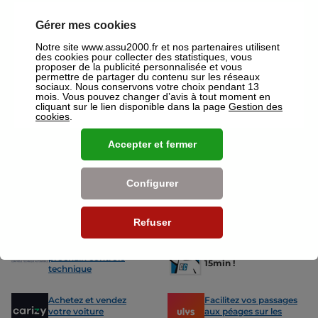
votre disposition pour réaliser un devis gratuit pour vos assurances
ou mutuelles à Stains.
Gérer mes cookies
Nos offres pour les particuliers
Notre site www.assu2000.fr et nos partenaires utilisent
des cookies pour collecter des statistiques, vous
proposer de la publicité personnalisée et vous
permettre de partager du contenu sur les réseaux
sociaux. Nous conservons votre choix pendant 13
mois. Vous pouvez changer d’avis à tout moment en
cliquant sur le lien disponible dans la page
Gestion des
cookies
.
Assurance Auto
Assurance
Des tarifs adaptés à tous les profils
L’assurance 
Accepter et fermer
de conducteurs. Jeunes permis,
partout. Que
conducteurs expérimentés,
scooter ou 
malussés ou résiliés : nous avons
proposons de
Configurer
des solutions pour chacun.
des tarifs a
Refuser
Nos avantages
-15% sur votre
Votre carte grise en
prochain contrôle
15min !
technique
Achetez et vendez
Facilitez vos passages
votre voiture
aux péages sur les