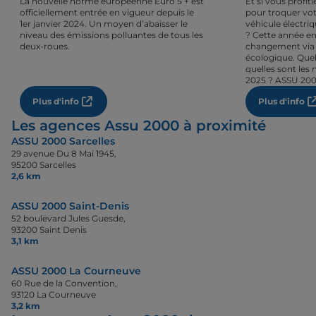
La nouvelle norme européenne Euro 5 + est
Et si vous profi
officiellement entrée en vigueur depuis le
pour troquer vot
1er janvier 2024. Un moyen d’abaisser le
véhicule électri
niveau des émissions polluantes de tous les
? Cette année en
deux-roues.
changement via 
écologique. Quel
quelles sont les 
2025 ? ASSU 200
Plus d'info
Plus d'info
Les agences Assu 2000 à proximité
ASSU 2000 Sarcelles
29 avenue Du 8 Mai 1945,
95200 Sarcelles
2,6 km
ASSU 2000 Saint-Denis
52 boulevard Jules Guesde,
93200 Saint Denis
3,1 km
ASSU 2000 La Courneuve
60 Rue de la Convention,
93120 La Courneuve
3,2 km