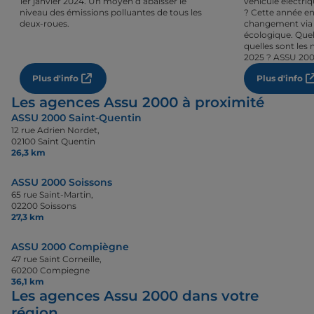
1er janvier 2024. Un moyen d’abaisser le
véhicule électri
niveau des émissions polluantes de tous les
? Cette année en
deux-roues.
changement via 
écologique. Quel
quelles sont les 
2025 ? ASSU 200
Plus d'info
Plus d'info
Les agences Assu 2000 à proximité
ASSU 2000 Saint-Quentin
12 rue Adrien Nordet,
02100 Saint Quentin
26,3 km
ASSU 2000 Soissons
65 rue Saint-Martin,
02200 Soissons
27,3 km
ASSU 2000 Compiègne
47 rue Saint Corneille,
60200 Compiegne
36,1 km
Les agences Assu 2000 dans votre
région