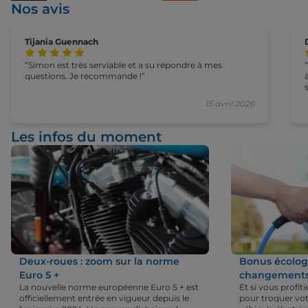
Nos avis
Tijania Guennach
Simon est très serviable et a su répondre à mes
questions. Je recommande !
15 avril 2026
Les infos du moment
Deux-roues : zoom sur la norme
Bonus écologi
Euro 5 +
changements 
La nouvelle norme européenne Euro 5 + est
Et si vous profi
officiellement entrée en vigueur depuis le
pour troquer vot