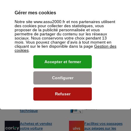
votre disposition pour réaliser un devis gratuit pour vos assurances
ou mutuelles à Reims.
Gérer mes cookies
Nos offres pour les particuliers
Notre site www.assu2000.fr et nos partenaires utilisent
des cookies pour collecter des statistiques, vous
proposer de la publicité personnalisée et vous
permettre de partager du contenu sur les réseaux
sociaux. Nous conservons votre choix pendant 13
mois. Vous pouvez changer d’avis à tout moment en
cliquant sur le lien disponible dans la page
Gestion des
cookies
.
Assurance Auto
Assurance
Des tarifs adaptés à tous les profils
L’assurance 
Accepter et fermer
de conducteurs. Jeunes permis,
partout. Que
conducteurs expérimentés,
scooter ou 
malussés ou résiliés : nous avons
proposons de
des solutions pour chacun.
des tarifs a
Configurer
Refuser
Nos avantages
-15% sur votre
Votre carte grise en
prochain contrôle
15min !
technique
Achetez et vendez
Facilitez vos passages
votre voiture
aux péages sur les