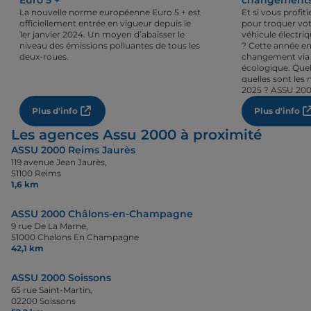
Euro 5 +
changements 
La nouvelle norme européenne Euro 5 + est
Et si vous profi
officiellement entrée en vigueur depuis le
pour troquer vot
1er janvier 2024. Un moyen d’abaisser le
véhicule électri
niveau des émissions polluantes de tous les
? Cette année en
deux-roues.
changement via 
écologique. Quel
quelles sont les 
2025 ? ASSU 200
Plus d'info
Plus d'info
Les agences Assu 2000 à proximité
ASSU 2000 Reims Jaurès
119 avenue Jean Jaurès,
51100 Reims
1,6 km
ASSU 2000 Châlons-en-Champagne
9 rue De La Marne,
51000 Chalons En Champagne
42,1 km
ASSU 2000 Soissons
65 rue Saint-Martin,
02200 Soissons