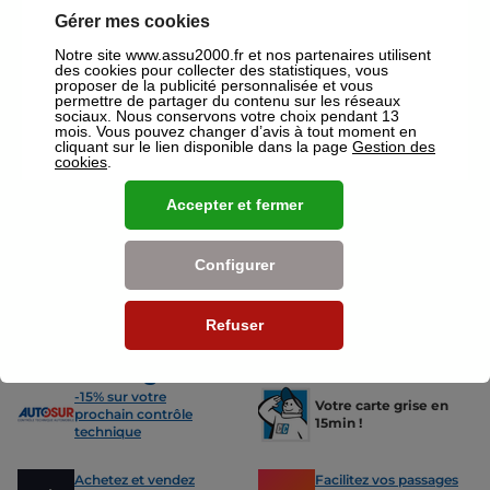
2000 Charleville Mezieres où un conseiller sera à votre disposition
Gérer mes cookies
pour réaliser un devis gratuit pour vos assurances ou mutuelles à
Charleville Mezieres.
Notre site www.assu2000.fr et nos partenaires utilisent
des cookies pour collecter des statistiques, vous
Nos offres pour les particuliers
proposer de la publicité personnalisée et vous
permettre de partager du contenu sur les réseaux
sociaux. Nous conservons votre choix pendant 13
mois. Vous pouvez changer d’avis à tout moment en
cliquant sur le lien disponible dans la page
Gestion des
cookies
.
Accepter et fermer
Assurance Auto
Assurance
Des tarifs adaptés à tous les profils
L’assurance 
de conducteurs. Jeunes permis,
partout. Que
Configurer
conducteurs expérimentés,
scooter ou 
malussés ou résiliés : nous avons
proposons de
des solutions pour chacun.
des tarifs a
Refuser
Nos avantages
-15% sur votre
Votre carte grise en
prochain contrôle
15min !
technique
Achetez et vendez
Facilitez vos passages