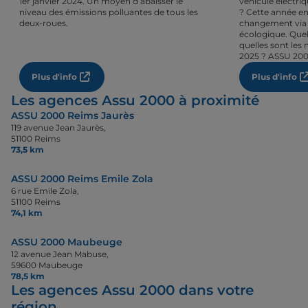
1er janvier 2024. Un moyen d’abaisser le
véhicule électri
niveau des émissions polluantes de tous les
? Cette année en
deux-roues.
changement via 
écologique. Quel
quelles sont les 
2025 ? ASSU 200
Plus d'info
Plus d'info
Les agences Assu 2000 à proximité
ASSU 2000 Reims Jaurès
119 avenue Jean Jaurès,
51100 Reims
73,5 km
ASSU 2000 Reims Emile Zola
6 rue Emile Zola,
51100 Reims
74,1 km
ASSU 2000 Maubeuge
12 avenue Jean Mabuse,
59600 Maubeuge
78,5 km
Les agences Assu 2000 dans votre
région