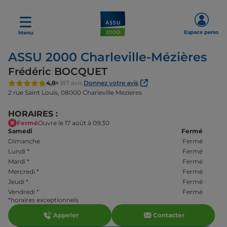
Espace perso
Menu
ASSU 2000 Charleville-Mézières
Frédéric BOCQUET
4,8
187 avis
Donnez votre avis
2 rue Saint Louis,
08000 Charleville Mezieres
HORAIRES :
Fermé
Ouvre le 17 août à 09:30
Samedi
Fermé
Dimanche
Fermé
Lundi
*
Fermé
Mardi
*
Fermé
Mercredi
*
Fermé
Jeudi
*
Fermé
Vendredi
*
Fermé
*horaires exceptionnels
Appeler
Contacter