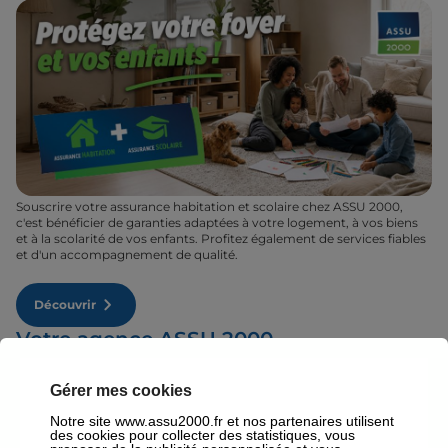
Souscrire votre assurance habitation et scolaire chez ASSU 2000,
c'est bénéficier de garanties adaptées à votre logement, à vos biens
et à la scolarité de vos enfants. Profitez également de services fiables
et d'un accompagnement de qualité.
Découvrir
Votre agence ASSU 2000
Bienvenue dans votre agence ASSU 2000 Saint Raphael où nos
conseillers vous accueillent du lundi au vendredi et vous proposent
Gérer mes cookies
des contrats d'assurance à Saint Raphael : auto, moto, santé ou
habitation. Quel que soit votre profil, votre assureur à Saint Raphael
Notre site www.assu2000.fr et nos partenaires utilisent
fera son maximum pour vous proposer le contrat qu'il vous faut au
des cookies pour collecter des statistiques, vous
tarif le plus juste. Rendez-vous donc dans votre agence ASSU 2000