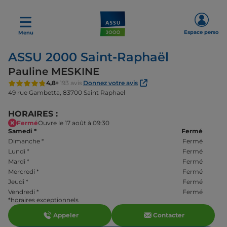
Espace perso
Menu
ASSU 2000 Saint-Raphaël
Pauline MESKINE
4,8
193 avis
Donnez votre avis
49 rue Gambetta,
83700 Saint Raphael
HORAIRES :
Fermé
Ouvre le 17 août à 09:30
Samedi
*
Fermé
Dimanche
*
Fermé
Lundi
*
Fermé
Mardi
*
Fermé
Mercredi
*
Fermé
Jeudi
*
Fermé
Vendredi
*
Fermé
*horaires exceptionnels
Appeler
Contacter