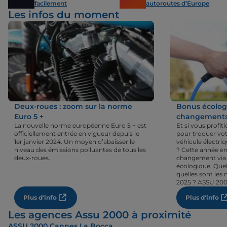
facilement
autoroutes d’Europe
Les infos du moment
Deux-roues : zoom sur la norme
Bonus écologi
Euro 5 +
changements 
La nouvelle norme européenne Euro 5 + est
Et si vous profi
officiellement entrée en vigueur depuis le
pour troquer vot
1er janvier 2024. Un moyen d’abaisser le
véhicule électri
niveau des émissions polluantes de tous les
? Cette année en
deux-roues.
changement via 
écologique. Quel
quelles sont les 
2025 ? ASSU 200
Plus d'info
Plus d'info
Les agences Assu 2000 à proximité
ASSU 2000 Cannes La Bocca