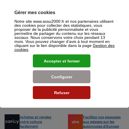
mutuelles à Nice.
Gérer mes cookies
Nos offres pour les particuliers
Notre site www.assu2000.fr et nos partenaires utilisent
des cookies pour collecter des statistiques, vous
proposer de la publicité personnalisée et vous
permettre de partager du contenu sur les réseaux
sociaux. Nous conservons votre choix pendant 13
mois. Vous pouvez changer d’avis à tout moment en
cliquant sur le lien disponible dans la page
Gestion des
Assurance Auto
Assurance
cookies
.
Des tarifs adaptés à tous les profils
L’assurance 
de conducteurs. Jeunes permis,
partout. Que
Accepter et fermer
conducteurs expérimentés,
scooter ou 
malussés ou résiliés : nous avons
proposons de
des solutions pour chacun.
des tarifs a
Configurer
Nos avantages
Refuser
-15% sur votre
Votre carte grise en
prochain contrôle
15min !
technique
Achetez et vendez
Facilitez vos passages
votre voiture
aux péages sur les
facilement
autoroutes d’Europe