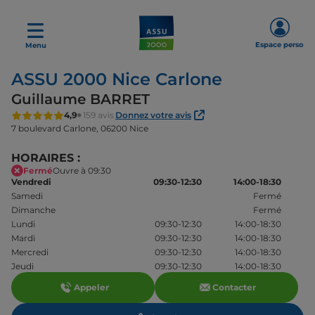
Espace perso
Menu
ASSU 2000 Nice Carlone
Guillaume BARRET
4,9
159 avis
Donnez votre avis
7 boulevard Carlone,
06200 Nice
HORAIRES :
Fermé
Ouvre à 09:30
Vendredi
09:30-12:30
14:00-18:30
Samedi
Fermé
Dimanche
Fermé
Lundi
09:30-12:30
14:00-18:30
Mardi
09:30-12:30
14:00-18:30
Mercredi
09:30-12:30
14:00-18:30
Jeudi
09:30-12:30
14:00-18:30
Appeler
Contacter