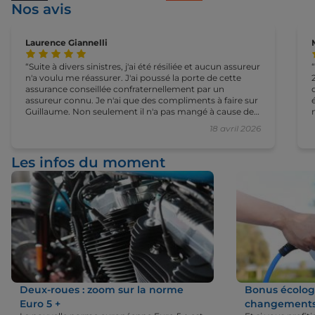
Nos avis
Laurence Giannelli
Suite à divers sinistres, j'ai été résiliée et aucun assureur
n'a voulu me réassurer. J'ai poussé la porte de cette
assurance conseillée confraternellement par un
assureur connu. Je n'ai que des compliments à faire sur
Guillaume. Non seulement il n'a pas mangé à cause de
mon arrivée subite à midi, mais il a su trouver la
18 avril 2026
meilleure solution pour moi. Le must: c'est quand il m'a
appelé un mois plus tard pour me dire qu'il avait vu que
je paierai encore moins que prévu. Merci Monsieur
Les infos du moment
Guillaume pour votre disponibilité, votre gentillesse et
votre professionnalisme.
Deux-roues : zoom sur la norme
Bonus écologi
Euro 5 +
changements 