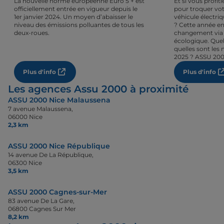
La nouvelle norme européenne Euro 5 + est
Et si vous profi
officiellement entrée en vigueur depuis le
pour troquer vot
1er janvier 2024. Un moyen d’abaisser le
véhicule électri
niveau des émissions polluantes de tous les
? Cette année en
deux-roues.
changement via 
écologique. Quel
quelles sont les 
2025 ? ASSU 200
Plus d'info
Plus d'info
Les agences Assu 2000 à proximité
ASSU 2000 Nice Malaussena
7 avenue Malaussena,
06000 Nice
2,3 km
ASSU 2000 Nice République
14 avenue De La République,
06300 Nice
3,5 km
ASSU 2000 Cagnes-sur-Mer
83 avenue De La Gare,
06800 Cagnes Sur Mer
8,2 km