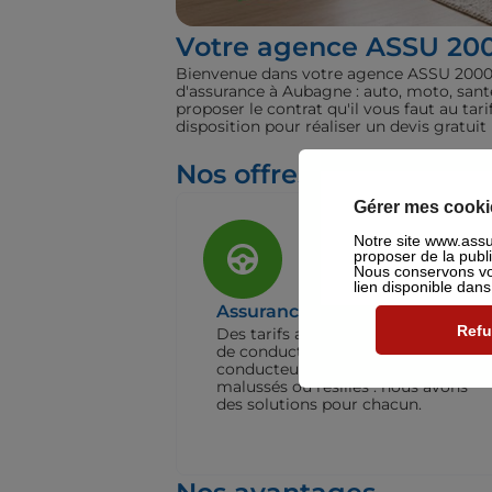
Votre agence ASSU 20
Bienvenue dans votre agence ASSU 2000 A
d'assurance à Aubagne : auto, moto, sant
proposer le contrat qu'il vous faut au ta
disposition pour réaliser un devis gratu
Nos offres pour les part
Gérer mes cooki
Notre site www.assu2
proposer de la publ
Nous conservons vot
lien disponible dan
Assurance Auto
Refu
Des tarifs adaptés à tous les profils
de conducteurs. Jeunes permis,
conducteurs expérimentés,
malussés ou résiliés : nous avons
des solutions pour chacun.