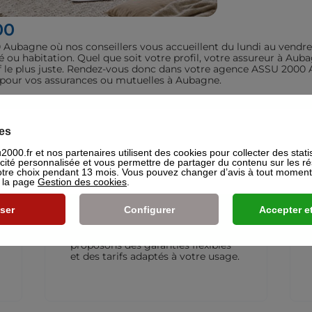
00
ubagne où nos conseillers vous accueillent du lundi au vendre
é ou habitation. Quel que soit votre profil, votre assureur à A
rif le plus juste. Rendez-vous donc dans votre agence ASSU 2000 
it pour vos assurances ou mutuelles à Aubagne.
iculiers
es
000.fr et nos partenaires utilisent des cookies pour collecter des stati
icité personnalisée et vous permettre de partager du contenu sur les r
re choix pendant 13 mois. Vous pouvez changer d’avis à tout moment e
s la page
Gestion des cookies
.
Assurance Deux-roues
ser
Configurer
Accepter et
L’assurance moto qui vous suit
partout. Que vous rouliez en
scooter ou en moto, nous
proposons des garanties flexibles
et des tarifs adaptés à votre usage.