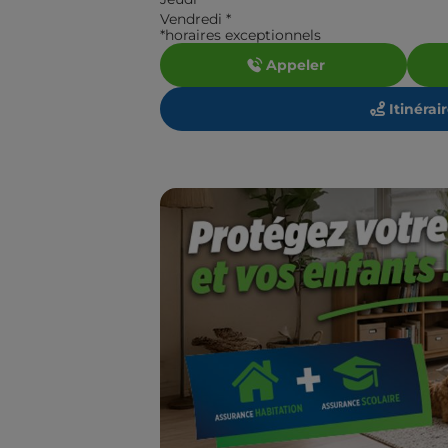
Vendredi
*
*horaires exceptionnels
Appeler
Itinérai