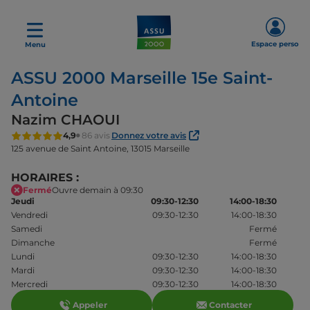
Espace perso
Menu
ASSU 2000 Marseille 15e Saint-
Antoine
Nazim CHAOUI
4,9
86 avis
Donnez votre avis
125 avenue de Saint Antoine,
13015 Marseille
HORAIRES :
Fermé
Ouvre demain à 09:30
Jeudi
09:30-12:30
14:00-18:30
Vendredi
09:30-12:30
14:00-18:30
Samedi
Fermé
Dimanche
Fermé
Lundi
09:30-12:30
14:00-18:30
Mardi
09:30-12:30
14:00-18:30
Mercredi
09:30-12:30
14:00-18:30
Appeler
Contacter