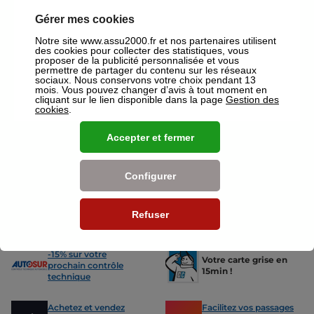
vous donc dans votre agence ASSU 2000 Marseille où un conseiller
sera à votre disposition pour réaliser un devis gratuit pour vos
Gérer mes cookies
assurances ou mutuelles à Marseille.
Notre site www.assu2000.fr et nos partenaires utilisent
des cookies pour collecter des statistiques, vous
Nos offres pour les particuliers
proposer de la publicité personnalisée et vous
permettre de partager du contenu sur les réseaux
sociaux. Nous conservons votre choix pendant 13
mois. Vous pouvez changer d’avis à tout moment en
cliquant sur le lien disponible dans la page
Gestion des
cookies
.
Accepter et fermer
Assurance Auto
Assurance
Des tarifs adaptés à tous les profils
L’assurance 
de conducteurs. Jeunes permis,
partout. Que
conducteurs expérimentés,
scooter ou 
Configurer
malussés ou résiliés : nous avons
proposons de
des solutions pour chacun.
des tarifs a
Refuser
Nos avantages
-15% sur votre
Votre carte grise en
prochain contrôle
15min !
technique
Achetez et vendez
Facilitez vos passages