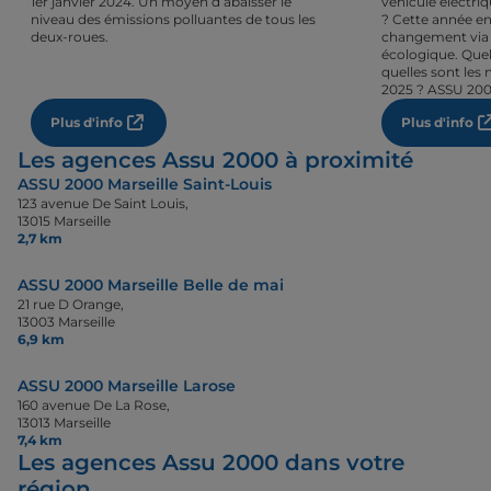
1er janvier 2024. Un moyen d’abaisser le
véhicule électri
niveau des émissions polluantes de tous les
? Cette année en
deux-roues.
changement via 
écologique. Quel
quelles sont les 
2025 ? ASSU 200
Plus d'info
Plus d'info
Les agences Assu 2000 à proximité
ASSU 2000 Marseille Saint-Louis
123 avenue De Saint Louis,
13015 Marseille
2,7 km
ASSU 2000 Marseille Belle de mai
21 rue D Orange,
13003 Marseille
6,9 km
ASSU 2000 Marseille Larose
160 avenue De La Rose,
13013 Marseille
7,4 km
Les agences Assu 2000 dans votre
région