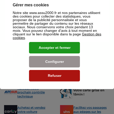
Argenteuil où un conseiller sera à votre disposition pour réaliser un
Gérer mes cookies
devis gratuit pour vos assurances ou mutuelles à Argenteuil.
Notre site www.assu2000.fr et nos partenaires utilisent
Nos offres pour les particuliers
des cookies pour collecter des statistiques, vous
proposer de la publicité personnalisée et vous
permettre de partager du contenu sur les réseaux
sociaux. Nous conservons votre choix pendant 13
mois. Vous pouvez changer d’avis à tout moment en
cliquant sur le lien disponible dans la page
Gestion des
cookies
.
Assurance Auto
Assurance
Accepter et fermer
Des tarifs adaptés à tous les profils
L’assurance 
de conducteurs. Jeunes permis,
partout. Que
conducteurs expérimentés,
scooter ou 
Configurer
malussés ou résiliés : nous avons
proposons de
des solutions pour chacun.
des tarifs a
Refuser
Nos avantages
-15% sur votre
Votre carte grise en
prochain contrôle
15min !
technique
Achetez et vendez
Facilitez vos passages
votre voiture
aux péages sur les