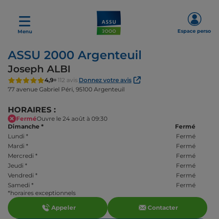
Espace perso
Menu
ASSU 2000 Argenteuil
Joseph ALBI
4,9
112 avis
Donnez votre avis
77 avenue Gabriel Péri,
95100 Argenteuil
HORAIRES :
Fermé
Ouvre le 24 août à 09:30
Dimanche
*
Fermé
Lundi
*
Fermé
Mardi
*
Fermé
Mercredi
*
Fermé
Jeudi
*
Fermé
Vendredi
*
Fermé
Samedi
*
Fermé
*horaires exceptionnels
Appeler
Contacter