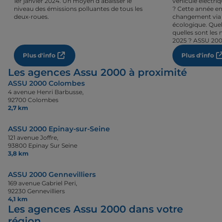
1er janvier 2024. Un moyen d’abaisser le
véhicule électri
niveau des émissions polluantes de tous les
? Cette année en
deux-roues.
changement via 
écologique. Quel
quelles sont les 
2025 ? ASSU 200
Plus d'info
Plus d'info
Les agences Assu 2000 à proximité
ASSU 2000 Colombes
4 avenue Henri Barbusse,
92700 Colombes
2,7 km
ASSU 2000 Epinay-sur-Seine
121 avenue Joffre,
93800 Epinay Sur Seine
3,8 km
ASSU 2000 Gennevilliers
169 avenue Gabriel Peri,
92230 Gennevilliers
4,1 km
Les agences Assu 2000 dans votre
région