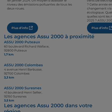
1er janvier 2024. Un moyen d’abaisser le
véhicule électri
niveau des émissions polluantes de tous les
? Cette année en
deux-roues.
changement via 
écologique. Quel
quelles sont les 
2025 ? ASSU 200
Plus d'info
Plus d'info
Les agences Assu 2000 à proximité
ASSU 2000 Puteaux
60 boulevard Richard Wallace,
92800 Puteaux
1,7 km
ASSU 2000 Colombes
4 avenue Henri Barbusse,
92700 Colombes
3,3 km
ASSU 2000 Suresnes
41 boulevard Henri Sellier,
92150 Suresnes
3,5 km
Les agences Assu 2000 dans votre
région