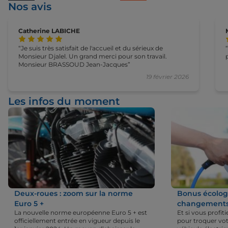
Nos avis
Catherine LABICHE
Je suis très satisfait de l'accueil et du sérieux de
Monsieur Djalel. Un grand merci pour son travail.
Monsieur BRASSOUD Jean-Jacques
19 février 2026
Les infos du moment
Deux-roues : zoom sur la norme
Bonus écologi
Euro 5 +
changements 
La nouvelle norme européenne Euro 5 + est
Et si vous profi
officiellement entrée en vigueur depuis le
pour troquer vot