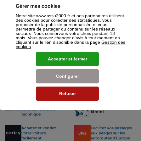
devis gratuit pour vos assurances ou mutuelles à Courbevoie.
Gérer mes cookies
Nos offres pour les particuliers
Notre site www.assu2000.fr et nos partenaires utilisent
des cookies pour collecter des statistiques, vous
proposer de la publicité personnalisée et vous
permettre de partager du contenu sur les réseaux
sociaux. Nous conservons votre choix pendant 13
mois. Vous pouvez changer d’avis à tout moment en
cliquant sur le lien disponible dans la page
Gestion des
cookies
.
Assurance Auto
Assurance
Des tarifs adaptés à tous les profils
L’assurance 
Accepter et fermer
de conducteurs. Jeunes permis,
partout. Que
conducteurs expérimentés,
scooter ou 
malussés ou résiliés : nous avons
proposons de
Configurer
des solutions pour chacun.
des tarifs a
Refuser
Nos avantages
-15% sur votre
Votre carte grise en
prochain contrôle
15min !
technique
Achetez et vendez
Facilitez vos passages
votre voiture
aux péages sur les
facilement
autoroutes d’Europe