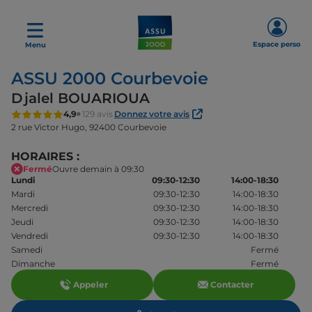
Espace perso
Menu
ASSU 2000 Courbevoie
Djalel BOUARIOUA
4,9
129 avis
Donnez votre avis
2 rue Victor Hugo,
92400 Courbevoie
HORAIRES :
Fermé
Ouvre demain à 09:30
Lundi
09:30-12:30
14:00-18:30
Mardi
09:30-12:30
14:00-18:30
Mercredi
09:30-12:30
14:00-18:30
Jeudi
09:30-12:30
14:00-18:30
Vendredi
09:30-12:30
14:00-18:30
Samedi
Fermé
Dimanche
Fermé
Appeler
Contacter