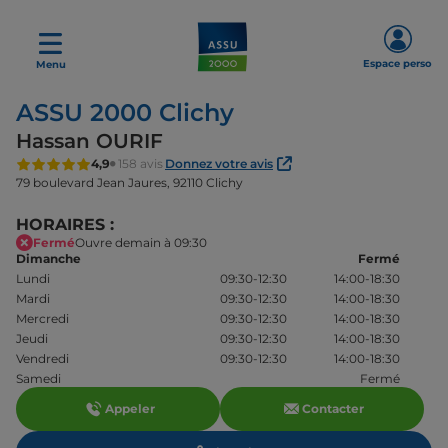
Espace perso
Menu
ASSU 2000 Clichy
Hassan OURIF
4,9
158 avis
Donnez votre avis
79 boulevard Jean Jaures,
92110 Clichy
HORAIRES :
Fermé
Ouvre demain à 09:30
Dimanche
Fermé
Lundi
09:30-12:30
14:00-18:30
Mardi
09:30-12:30
14:00-18:30
Mercredi
09:30-12:30
14:00-18:30
Jeudi
09:30-12:30
14:00-18:30
Vendredi
09:30-12:30
14:00-18:30
Samedi
Fermé
Appeler
Contacter