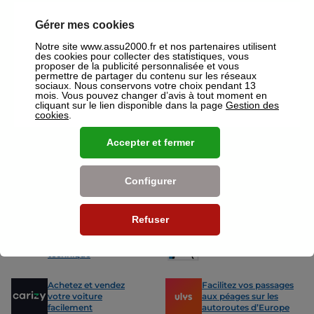
ou mutuelles à Clichy.
Gérer mes cookies
Nos offres pour les particuliers
Notre site www.assu2000.fr et nos partenaires utilisent
des cookies pour collecter des statistiques, vous
proposer de la publicité personnalisée et vous
permettre de partager du contenu sur les réseaux
sociaux. Nous conservons votre choix pendant 13
mois. Vous pouvez changer d’avis à tout moment en
cliquant sur le lien disponible dans la page
Gestion des
cookies
.
Assurance Auto
Assurance
Des tarifs adaptés à tous les profils
L’assurance 
de conducteurs. Jeunes permis,
partout. Que
Accepter et fermer
conducteurs expérimentés,
scooter ou 
malussés ou résiliés : nous avons
proposons de
des solutions pour chacun.
des tarifs a
Configurer
Nos avantages
Refuser
-15% sur votre
Votre carte grise en
prochain contrôle
15min !
technique
Achetez et vendez
Facilitez vos passages
votre voiture
aux péages sur les
facilement
autoroutes d’Europe