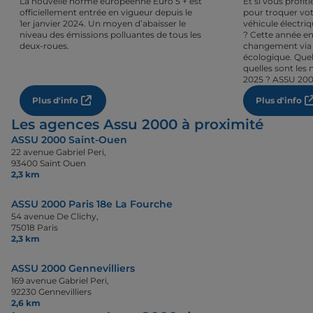
La nouvelle norme européenne Euro 5 + est
Et si vous profi
officiellement entrée en vigueur depuis le
pour troquer vot
1er janvier 2024. Un moyen d’abaisser le
véhicule électri
niveau des émissions polluantes de tous les
? Cette année en
deux-roues.
changement via 
écologique. Quel
quelles sont les 
2025 ? ASSU 200
Plus d'info
Plus d'info
Les agences Assu 2000 à proximité
ASSU 2000 Saint-Ouen
22 avenue Gabriel Peri,
93400 Saint Ouen
2,3 km
ASSU 2000 Paris 18e La Fourche
54 avenue De Clichy,
75018 Paris
2,3 km
ASSU 2000 Gennevilliers
169 avenue Gabriel Peri,
92230 Gennevilliers
2,6 km