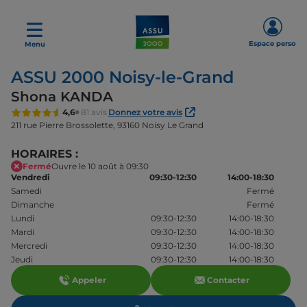
Espace perso
Menu
ASSU 2000 Noisy-le-Grand
Shona KANDA
4,6
81 avis
Donnez votre avis
211 rue Pierre Brossolette,
93160 Noisy Le Grand
HORAIRES :
Fermé
Ouvre le 10 août à 09:30
Vendredi
09:30-12:30
14:00-18:30
Samedi
Fermé
Dimanche
Fermé
Lundi
09:30-12:30
14:00-18:30
Mardi
09:30-12:30
14:00-18:30
Mercredi
09:30-12:30
14:00-18:30
Jeudi
09:30-12:30
14:00-18:30
Appeler
Contacter