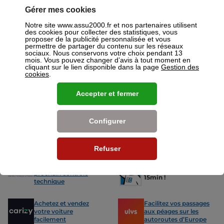
un devis gratuit pour vos assurances ou mutuelles à Noisy Le Grand.
Gérer mes cookies
Nos offres pour les particuliers
Notre site www.assu2000.fr et nos partenaires utilisent
des cookies pour collecter des statistiques, vous
proposer de la publicité personnalisée et vous
permettre de partager du contenu sur les réseaux
sociaux. Nous conservons votre choix pendant 13
mois. Vous pouvez changer d’avis à tout moment en
cliquant sur le lien disponible dans la page
Gestion des
cookies
.
Assurance Auto
Assurance
Des tarifs adaptés à tous les profils
L’assurance 
Accepter et fermer
de conducteurs. Jeunes permis,
partout. Que
conducteurs expérimentés,
scooter ou 
malussés ou résiliés : nous avons
proposons de
Configurer
des solutions pour chacun.
des tarifs a
Refuser
Nos avantages
-15% sur votre
Votre carte grise en
prochain contrôle
15min !
technique
Achetez et vendez
Facilitez vos passages
votre voiture
aux péages sur les
facilement
autoroutes d’Europe