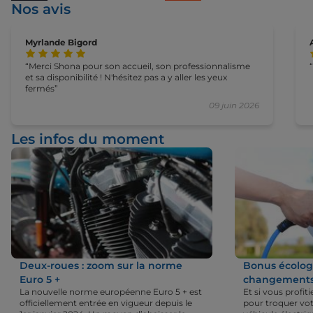
Nos avis
Myrlande Bigord
Merci Shona pour son accueil, son professionnalisme
et sa disponibilité ! N'hésitez pas a y aller les yeux
fermés
09 juin 2026
Les infos du moment
Deux-roues : zoom sur la norme
Bonus écologi
Euro 5 +
changements 
La nouvelle norme européenne Euro 5 + est
Et si vous profi
officiellement entrée en vigueur depuis le
pour troquer vot