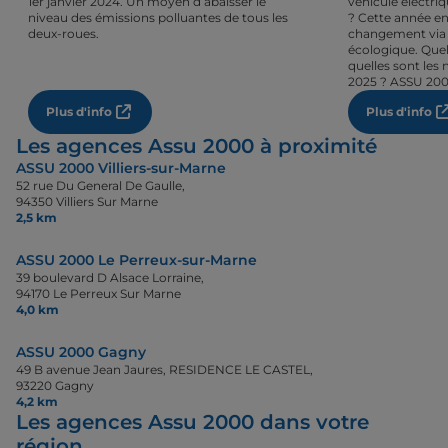
1er janvier 2024. Un moyen d’abaisser le
véhicule électri
niveau des émissions polluantes de tous les
? Cette année en
deux-roues.
changement via 
écologique. Quel
quelles sont les 
2025 ? ASSU 200
Plus d'info
Plus d'info
Les agences Assu 2000 à proximité
ASSU 2000 Villiers-sur-Marne
52 rue Du General De Gaulle,
94350 Villiers Sur Marne
2,5 km
ASSU 2000 Le Perreux-sur-Marne
39 boulevard D Alsace Lorraine,
94170 Le Perreux Sur Marne
4,0 km
ASSU 2000 Gagny
49 B avenue Jean Jaures, RESIDENCE LE CASTEL,
93220 Gagny
4,2 km
Les agences Assu 2000 dans votre
région