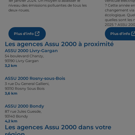
1er janvier 2024. Un moyen d’abaisser le
véhicule électri
niveau des émissions polluantes de tous les
? Cette année en
deux-roues.
changement via 
écologique. Quel
quelles sont les 
2025 ? ASSU 200
Plus d'info
Plus d'info
Les agences Assu 2000 à proximité
ASSU 2000 Livry-Gargan
54 boulevard Chanzy,
93190 Livry Gargan
3,2 km
ASSU 2000 Rosny-sous-Bois
3 rue Du General Gallieni,
93110 Rosny Sous Bois
3,6 km
ASSU 2000 Bondy
87 rue Jules Guesde,
93140 Bondy
4,2 km
Les agences Assu 2000 dans votre
région