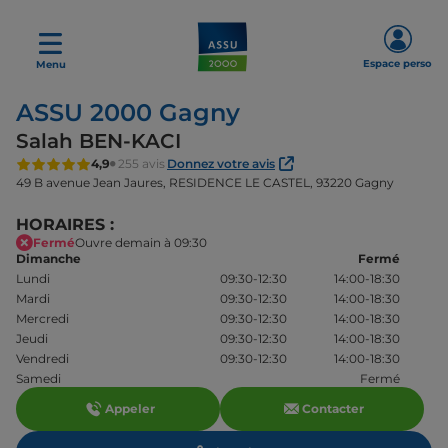
Espace perso
Menu
ASSU 2000 Gagny
Salah BEN-KACI
4,9
255 avis
Donnez votre avis
49 B avenue Jean Jaures,
RESIDENCE LE CASTEL,
93220 Gagny
HORAIRES :
Fermé
Ouvre demain à 09:30
Dimanche
Fermé
Lundi
09:30-12:30
14:00-18:30
Mardi
09:30-12:30
14:00-18:30
Mercredi
09:30-12:30
14:00-18:30
Jeudi
09:30-12:30
14:00-18:30
Vendredi
09:30-12:30
14:00-18:30
Samedi
Fermé
Appeler
Contacter