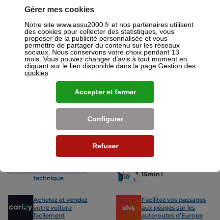
ou mutuelles à Gagny.
Gérer mes cookies
Nos offres pour les particuliers
Notre site www.assu2000.fr et nos partenaires utilisent
des cookies pour collecter des statistiques, vous
proposer de la publicité personnalisée et vous
permettre de partager du contenu sur les réseaux
sociaux. Nous conservons votre choix pendant 13
mois. Vous pouvez changer d’avis à tout moment en
cliquant sur le lien disponible dans la page
Gestion des
cookies
.
Assurance Auto
Assurance
Des tarifs adaptés à tous les profils
L’assurance 
Accepter et fermer
de conducteurs. Jeunes permis,
partout. Que
conducteurs expérimentés,
scooter ou 
malussés ou résiliés : nous avons
proposons de
Configurer
des solutions pour chacun.
des tarifs a
Refuser
Nos avantages
-15% sur votre
Votre carte grise en
prochain contrôle
15min !
technique
Achetez et vendez
Facilitez vos passages
votre voiture
aux péages sur les
facilement
autoroutes d’Europe