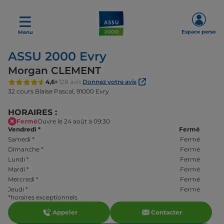
Espace perso
Menu
ASSU 2000 Evry
Morgan CLEMENT
4,6
128 avis
Donnez votre avis
32 cours Blaise Pascal,
91000 Evry
HORAIRES :
Fermé
Ouvre le 24 août à 09:30
Vendredi
*
Fermé
Samedi
*
Fermé
Dimanche
*
Fermé
Lundi
*
Fermé
Mardi
*
Fermé
Mercredi
*
Fermé
Jeudi
*
Fermé
*horaires exceptionnels
Appeler
Contacter