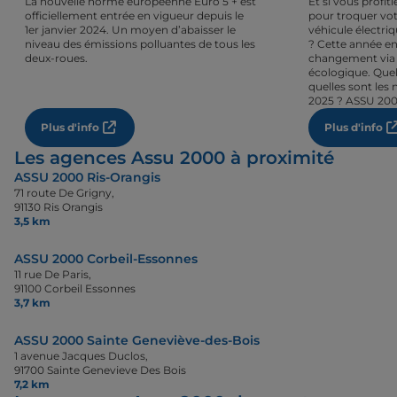
La nouvelle norme européenne Euro 5 + est
Et si vous profi
officiellement entrée en vigueur depuis le
pour troquer vot
1er janvier 2024. Un moyen d’abaisser le
véhicule électri
niveau des émissions polluantes de tous les
? Cette année en
deux-roues.
changement via 
écologique. Quel
quelles sont les 
2025 ? ASSU 200
Plus d'info
Plus d'info
Les agences Assu 2000 à proximité
ASSU 2000 Ris-Orangis
71 route De Grigny,
91130 Ris Orangis
3,5 km
ASSU 2000 Corbeil-Essonnes
11 rue De Paris,
91100 Corbeil Essonnes
3,7 km
ASSU 2000 Sainte Geneviève-des-Bois
1 avenue Jacques Duclos,
91700 Sainte Genevieve Des Bois
7,2 km