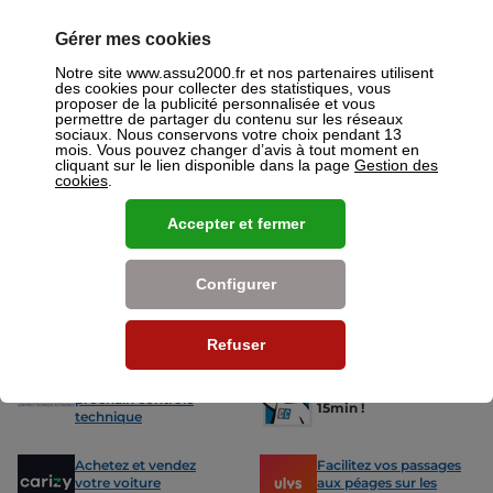
disposition pour réaliser un devis gratuit pour vos assurances ou
mutuelles à Evry.
Gérer mes cookies
Nos offres pour les particuliers
Notre site www.assu2000.fr et nos partenaires utilisent
des cookies pour collecter des statistiques, vous
proposer de la publicité personnalisée et vous
permettre de partager du contenu sur les réseaux
sociaux. Nous conservons votre choix pendant 13
mois. Vous pouvez changer d’avis à tout moment en
cliquant sur le lien disponible dans la page
Gestion des
cookies
.
Assurance Auto
Assurance
Des tarifs adaptés à tous les profils
L’assurance 
Accepter et fermer
de conducteurs. Jeunes permis,
partout. Que
conducteurs expérimentés,
scooter ou 
malussés ou résiliés : nous avons
proposons de
Configurer
des solutions pour chacun.
des tarifs a
Refuser
Nos avantages
-15% sur votre
Votre carte grise en
prochain contrôle
15min !
technique
Achetez et vendez
Facilitez vos passages
votre voiture
aux péages sur les