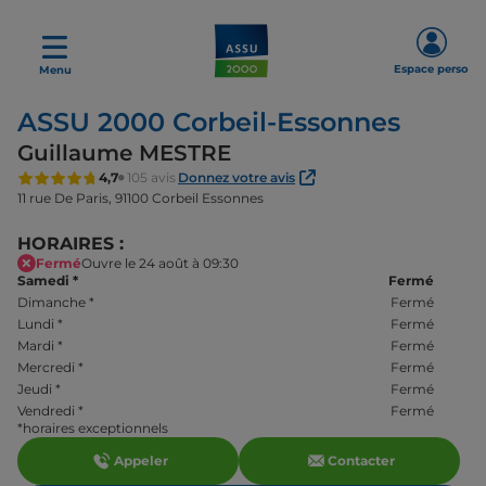
Espace perso
Menu
ASSU 2000 Corbeil-Essonnes
Guillaume MESTRE
4,7
105 avis
Donnez votre avis
11 rue De Paris,
91100 Corbeil Essonnes
HORAIRES :
Fermé
Ouvre le 24 août à 09:30
Samedi
*
Fermé
Dimanche
*
Fermé
Lundi
*
Fermé
Mardi
*
Fermé
Mercredi
*
Fermé
Jeudi
*
Fermé
Vendredi
*
Fermé
*horaires exceptionnels
Appeler
Contacter