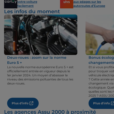
votre voiture
aux péages sur les
facilement
autoroutes d’Europe
Les infos du moment
Deux-roues : zoom sur la norme
Bonus écologi
Euro 5 +
changements 
La nouvelle norme européenne Euro 5 + est
Et si vous profi
officiellement entrée en vigueur depuis le
pour troquer vot
1er janvier 2024. Un moyen d’abaisser le
véhicule électri
niveau des émissions polluantes de tous les
? Cette année en
deux-roues.
changement via 
écologique. Quel
quelles sont les 
2025 ? ASSU 200
Plus d'info
Plus d'info
Les agences Assu 2000 à proximité