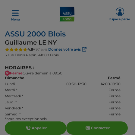
Espace perso
Menu
ASSU 2000 Blois
Guillaume LE NY
4,8
97 avis
Donnez votre avis
3 rue Denis Papin,
41000 Blois
HORAIRES :
Fermé
Ouvre demain à 09:30
Dimanche
Fermé
Lundi
09:30-12:30
14:00-18:30
Mardi
*
Fermé
Mercredi
*
Fermé
Jeudi
*
Fermé
Vendredi
*
Fermé
Samedi
*
Fermé
*horaires exceptionnels
Appeler
Contacter