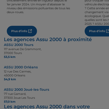
officiellement entrée en vigueur depuis le
pour troquer vot
1er janvier 2024. Un moyen d’abaisser le
véhicule électri
niveau des émissions polluantes de tous les
? Cette année en
deux-roues.
changement via 
écologique. Quel
quelles sont les 
2025 ? ASSU 200
Plus d'info
Plus d'info
Les agences Assu 2000 à proximité
ASSU 2000 Tours
117 avenue De Grammont,
37000 Tours
53,5 km
ASSU 2000 Orléans
12 rue Des Carmes,
45000 Orleans
54,9 km
ASSU 2000 Joué-les-Tours
77 rue Gamard,
37300 Joue Les Tours
57,0 km
Les agences Assu 2000 dans votre