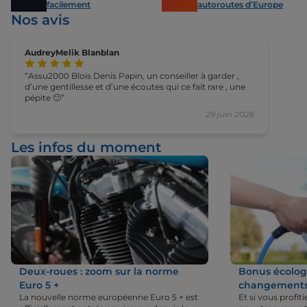
facilement
autoroutes d’Europe
Nos avis
AudreyMelik Blanblan
Assu2000 Blois Denis Papin, un conseiller à garder ,
d’une gentillesse et d’une écoutes qui ce fait rare , une
pépite 🙂
29 juin 2026
Les infos du moment
Deux-roues : zoom sur la norme
Bonus écologi
Euro 5 +
changements 
La nouvelle norme européenne Euro 5 + est
Et si vous profi