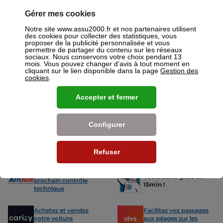
votre disposition pour réaliser un devis gratuit pour vos assurances
ou mutuelles à Blois.
Gérer mes cookies
Notre site www.assu2000.fr et nos partenaires utilisent
Nos offres pour les particuliers
des cookies pour collecter des statistiques, vous
proposer de la publicité personnalisée et vous
permettre de partager du contenu sur les réseaux
sociaux. Nous conservons votre choix pendant 13
mois. Vous pouvez changer d’avis à tout moment en
cliquant sur le lien disponible dans la page
Gestion des
cookies
.
Assurance Auto
Assurance
Accepter et fermer
Des tarifs adaptés à tous les profils
L’assurance 
de conducteurs. Jeunes permis,
partout. Que
conducteurs expérimentés,
scooter ou 
malussés ou résiliés : nous avons
proposons de
Configurer
des solutions pour chacun.
des tarifs a
Refuser
Nos avantages
-15% sur votre
Votre carte grise en
prochain contrôle
15min !
technique
Achetez et vendez
Facilitez vos passages
votre voiture
aux péages sur les