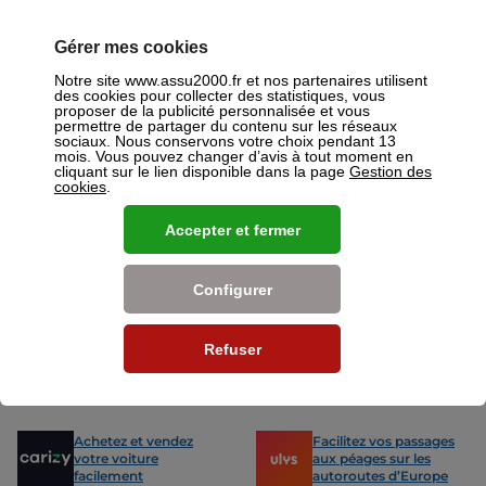
un devis gratuit pour vos assurances ou mutuelles à Joue Les Tours.
Gérer mes cookies
Nos offres pour les particuliers
Notre site www.assu2000.fr et nos partenaires utilisent
des cookies pour collecter des statistiques, vous
proposer de la publicité personnalisée et vous
permettre de partager du contenu sur les réseaux
sociaux. Nous conservons votre choix pendant 13
mois. Vous pouvez changer d’avis à tout moment en
cliquant sur le lien disponible dans la page
Gestion des
Assurance Auto
Assurance
cookies
.
Des tarifs adaptés à tous les profils
L’assurance 
de conducteurs. Jeunes permis,
partout. Que
Accepter et fermer
conducteurs expérimentés,
scooter ou 
malussés ou résiliés : nous avons
proposons de
des solutions pour chacun.
des tarifs a
Configurer
Nos avantages
Refuser
-15% sur votre
Votre carte grise en
prochain contrôle
15min !
technique
Achetez et vendez
Facilitez vos passages
votre voiture
aux péages sur les
facilement
autoroutes d’Europe