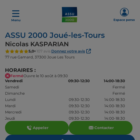
Espace perso
Menu
ASSU 2000 Joué-les-Tours
Nicolas KASPARIAN
5,0
107 avis
Donnez votre avis
77 rue Gamard,
37300 Joue Les Tours
HORAIRES :
Fermé
Ouvre le 10 août à 09:30
Vendredi
09:30-12:30
14:00-18:30
Samedi
Fermé
Dimanche
Fermé
Lundi
09:30-12:30
14:00-18:30
Mardi
09:30-12:30
14:00-18:30
Mercredi
09:30-12:30
14:00-18:30
Jeudi
09:30-12:30
14:00-18:30
Appeler
Contacter