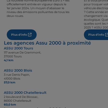
La nouvelle norme européenne Euro 5 + est
Et si vous profi
officiellement entrée en vigueur depuis le
pour troquer vot
1er janvier 2024. Un moyen d’abaisser le
véhicule électri
niveau des émissions polluantes de tous les
? Cette année en
deux-roues.
changement via 
écologique. Quel
quelles sont les 
2025 ? ASSU 200
Plus d'info
Plus d'info
Les agences Assu 2000 à proximité
ASSU 2000 Tours
117 avenue De Grammont,
37000 Tours
4,1 km
ASSU 2000 Blois
3 rue Denis Papin,
41000 Blois
57,0 km
ASSU 2000 Chatellerault
2 boulevard De Blossac,
86100 Chatellerault
60,0 km