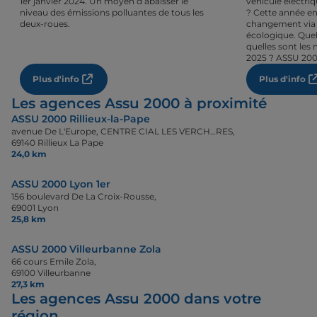
1er janvier 2024. Un moyen d’abaisser le
véhicule électri
niveau des émissions polluantes de tous les
? Cette année en
deux-roues.
changement via 
écologique. Quel
quelles sont les 
2025 ? ASSU 200
Plus d'info
Plus d'info
Les agences Assu 2000 à proximité
ASSU 2000 Rillieux-la-Pape
avenue De L'Europe, CENTRE CIAL LES VERCH…RES,
69140 Rillieux La Pape
24,0 km
ASSU 2000 Lyon 1er
156 boulevard De La Croix-Rousse,
69001 Lyon
25,8 km
ASSU 2000 Villeurbanne Zola
66 cours Emile Zola,
69100 Villeurbanne
27,3 km
Les agences Assu 2000 dans votre
région