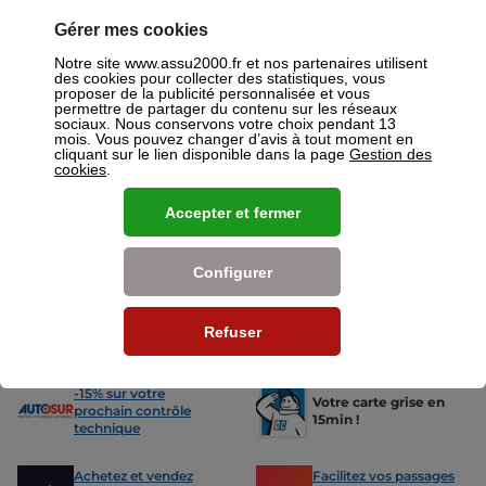
votre agence ASSU 2000 Villefranche Sur Saone où un conseiller sera
à votre disposition pour réaliser un devis gratuit pour vos assurances
Gérer mes cookies
ou mutuelles à Villefranche Sur Saone.
Notre site www.assu2000.fr et nos partenaires utilisent
des cookies pour collecter des statistiques, vous
Nos offres pour les particuliers
proposer de la publicité personnalisée et vous
permettre de partager du contenu sur les réseaux
sociaux. Nous conservons votre choix pendant 13
mois. Vous pouvez changer d’avis à tout moment en
cliquant sur le lien disponible dans la page
Gestion des
cookies
.
Accepter et fermer
Assurance Auto
Assurance
Des tarifs adaptés à tous les profils
L’assurance 
de conducteurs. Jeunes permis,
partout. Que
conducteurs expérimentés,
scooter ou 
Configurer
malussés ou résiliés : nous avons
proposons de
des solutions pour chacun.
des tarifs a
Refuser
Nos avantages
-15% sur votre
Votre carte grise en
prochain contrôle
15min !
technique
Achetez et vendez
Facilitez vos passages