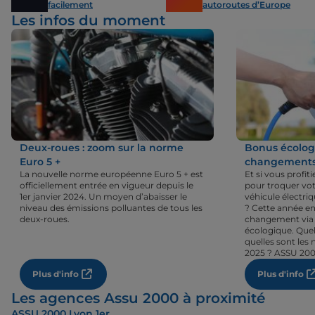
facilement
autoroutes d’Europe
Les infos du moment
Deux-roues : zoom sur la norme
Bonus écologi
Euro 5 +
changements 
La nouvelle norme européenne Euro 5 + est
Et si vous profi
officiellement entrée en vigueur depuis le
pour troquer vot
1er janvier 2024. Un moyen d’abaisser le
véhicule électri
niveau des émissions polluantes de tous les
? Cette année en
deux-roues.
changement via 
écologique. Quel
quelles sont les 
2025 ? ASSU 200
Plus d'info
Plus d'info
Les agences Assu 2000 à proximité
ASSU 2000 Lyon 1er