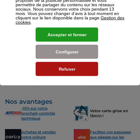
proposer de la publicité personnalisée et vous
votre disposition pour réaliser un devis gratuit pour vos assurances
permettre de partager du contenu sur les réseaux
ou mutuelles à Lyon.
sociaux. Nous conservons votre choix pendant 13
mois. Vous pouvez changer d’avis à tout moment en
cliquant sur le lien disponible dans la page
Gestion des
Nos offres pour les particuliers
cookies
.
Accepter et fermer
Configurer
Assurance Auto
Assurance
Des tarifs adaptés à tous les profils
L’assurance 
de conducteurs. Jeunes permis,
partout. Que
Refuser
conducteurs expérimentés,
scooter ou 
malussés ou résiliés : nous avons
proposons de
des solutions pour chacun.
des tarifs a
Nos avantages
-15% sur votre
Votre carte grise en
prochain contrôle
15min !
technique
Achetez et vendez
Facilitez vos passages
votre voiture
aux péages sur les