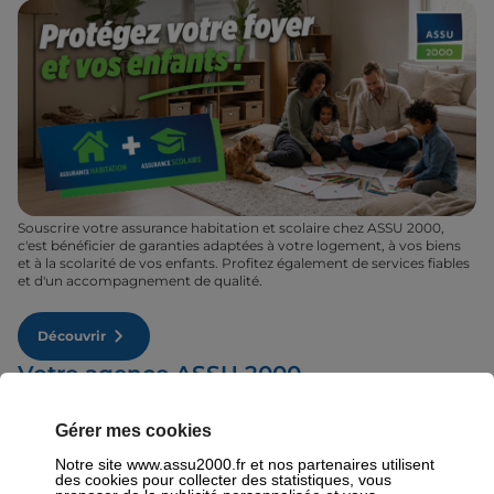
Souscrire votre assurance habitation et scolaire chez ASSU 2000,
c'est bénéficier de garanties adaptées à votre logement, à vos biens
et à la scolarité de vos enfants. Profitez également de services fiables
et d'un accompagnement de qualité.
Découvrir
Votre agence ASSU 2000
Bienvenue dans votre agence ASSU 2000 Lyon où nos conseillers
vous accueillent du lundi au vendredi et vous proposent des contrats
Gérer mes cookies
d'assurance à Lyon : auto, moto, santé ou habitation. Quel que soit
votre profil, votre assureur à Lyon fera son maximum pour vous
Notre site www.assu2000.fr et nos partenaires utilisent
proposer le contrat qu'il vous faut au tarif le plus juste. Rendez-vous
des cookies pour collecter des statistiques, vous
donc dans votre agence ASSU 2000 Lyon où un conseiller sera à