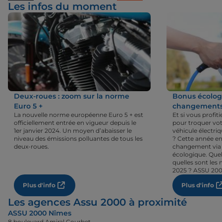
Les infos du moment
Deux-roues : zoom sur la norme
Bonus écologi
Euro 5 +
changements 
La nouvelle norme européenne Euro 5 + est
Et si vous profi
officiellement entrée en vigueur depuis le
pour troquer vot
1er janvier 2024. Un moyen d’abaisser le
véhicule électri
niveau des émissions polluantes de tous les
? Cette année en
deux-roues.
changement via 
écologique. Quel
quelles sont les 
2025 ? ASSU 200
Plus d'info
Plus d'info
Les agences Assu 2000 à proximité
ASSU 2000 Nîmes
8 boulevard Amiral Courbet,