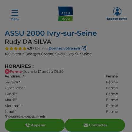
Espace perso
Menu
ASSU 2000 Ivry-sur-Seine
Rudy DA SILVA
4,9
124 avis
Donnez votre avis
100 avenue Georges Gosnat,
94200 Ivry Sur Seine
HORAIRES :
Fermé
Ouvre le 17 août à 09:30
Vendredi
*
Fermé
Samedi
*
Fermé
Dimanche
*
Fermé
Lundi
*
Fermé
Mardi
*
Fermé
Mercredi
*
Fermé
Jeudi
*
Fermé
*horaires exceptionnels
Appeler
Contacter