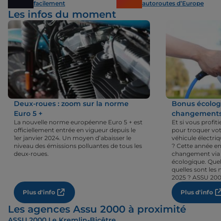
facilement
autoroutes d’Europe
Les infos du moment
Deux-roues : zoom sur la norme
Bonus écologi
Euro 5 +
changements 
La nouvelle norme européenne Euro 5 + est
Et si vous profi
officiellement entrée en vigueur depuis le
pour troquer vot
1er janvier 2024. Un moyen d’abaisser le
véhicule électri
niveau des émissions polluantes de tous les
? Cette année en
deux-roues.
changement via 
écologique. Quel
quelles sont les 
2025 ? ASSU 200
Plus d'info
Plus d'info
Les agences Assu 2000 à proximité
ASSU 2000 Le Kremlin-Bicêtre