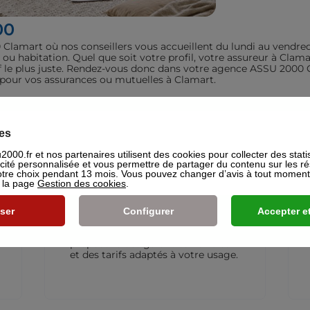
00
lamart où nos conseillers vous accueillent du lundi au vendred
é ou habitation. Quel que soit votre profil, votre assureur à Cl
rif le plus juste. Rendez-vous donc dans votre agence ASSU 2000 
t pour vos assurances ou mutuelles à Clamart.
iculiers
es
000.fr et nos partenaires utilisent des cookies pour collecter des stati
icité personnalisée et vous permettre de partager du contenu sur les r
re choix pendant 13 mois. Vous pouvez changer d’avis à tout moment e
s la page
Gestion des cookies
.
Assurance Deux-roues
L’assurance moto qui vous suit
ser
Configurer
Accepter et
partout. Que vous rouliez en
scooter ou en moto, nous
proposons des garanties flexibles
et des tarifs adaptés à votre usage.