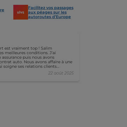
Facilitez vos passages
re
aux péages sur les
autoroutes d’Europe
st vraiment top ! Salim
 meilleures conditions. J’ai
en assurance puis nous avons
avons affaire à une
 soigne ses relations clients
ssureurs qui ne prennent pas le
22 août 2025