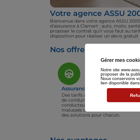
Votre agence ASSU 20
Bienvenue dans votre agence ASSU 2000 C
d'assurance à Clamart : auto, moto, sant
proposer le contrat qu'il vous faut au ta
disposition pour réaliser un devis gratui
Nos offres pour les part
Gérer mes cooki
Notre site www.assu2
proposer de la publ
Nous conservons vot
lien disponible dan
Assurance Auto
Des tarifs adaptés à tous les profils
Refu
de conducteurs. Jeunes permis,
conducteurs expérimentés,
malussés ou résiliés : nous avons
des solutions pour chacun.