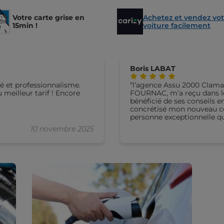
Votre carte grise en
Achetez et vendez vot
15min !
voiture facilement
Boris LABAT
té et professionnalisme.
l’agence Assu 2000 Clamart e
meilleur tarif ! Encore
FOURNAC, m’a reçu dans les
bénéficié de ses conseils 
concrétisé mon nouveau contrat auto. Nous 
personne exceptionnelle qui
contrairement à d’autres a
10 novembre 2025
temps. (pacifica…) Je vous recommande vivement ses services
!