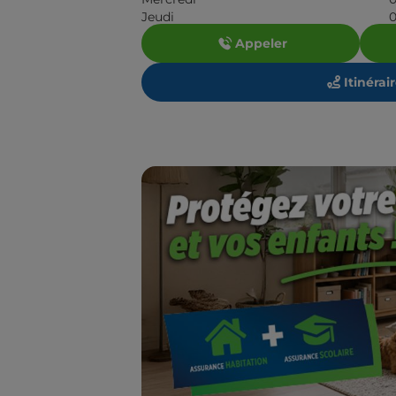
Jeudi
0
Appeler
Itinérai