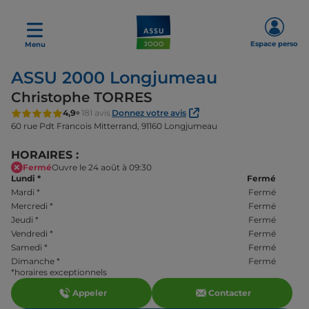
Espace perso
Menu
ASSU 2000 Longjumeau
Christophe TORRES
4,9
181 avis
Donnez votre avis
60 rue Pdt Francois Mitterrand,
91160 Longjumeau
HORAIRES :
Fermé
Ouvre le 24 août à 09:30
Lundi
*
Fermé
Mardi
*
Fermé
Mercredi
*
Fermé
Jeudi
*
Fermé
Vendredi
*
Fermé
Samedi
*
Fermé
Dimanche
*
Fermé
*horaires exceptionnels
Appeler
Contacter