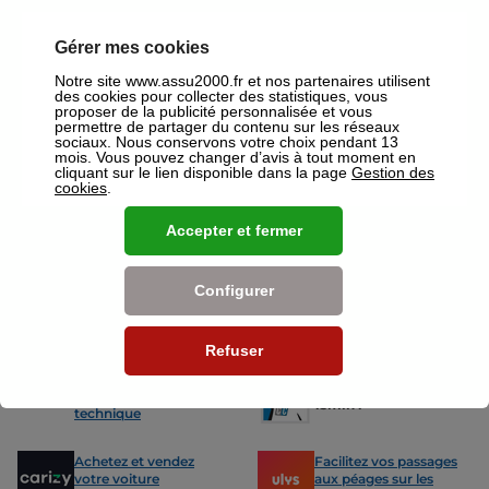
Longjumeau où un conseiller sera à votre disposition pour réaliser un
devis gratuit pour vos assurances ou mutuelles à Longjumeau.
Gérer mes cookies
Nos offres pour les particuliers
Notre site www.assu2000.fr et nos partenaires utilisent
des cookies pour collecter des statistiques, vous
proposer de la publicité personnalisée et vous
permettre de partager du contenu sur les réseaux
sociaux. Nous conservons votre choix pendant 13
mois. Vous pouvez changer d’avis à tout moment en
cliquant sur le lien disponible dans la page
Gestion des
cookies
.
Assurance Auto
Assurance
Des tarifs adaptés à tous les profils
L’assurance 
Accepter et fermer
de conducteurs. Jeunes permis,
partout. Que
conducteurs expérimentés,
scooter ou 
malussés ou résiliés : nous avons
proposons de
des solutions pour chacun.
des tarifs a
Configurer
Refuser
Nos avantages
-15% sur votre
Votre carte grise en
prochain contrôle
15min !
technique
Achetez et vendez
Facilitez vos passages
votre voiture
aux péages sur les