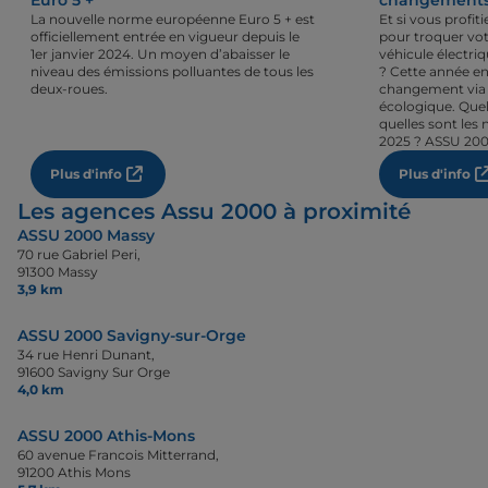
Euro 5 +
changements 
La nouvelle norme européenne Euro 5 + est
Et si vous profi
officiellement entrée en vigueur depuis le
pour troquer vot
1er janvier 2024. Un moyen d’abaisser le
véhicule électri
niveau des émissions polluantes de tous les
? Cette année en
deux-roues.
changement via 
écologique. Quel
quelles sont les 
2025 ? ASSU 200
Plus d'info
Plus d'info
Les agences Assu 2000 à proximité
ASSU 2000 Massy
70 rue Gabriel Peri,
91300 Massy
3,9 km
ASSU 2000 Savigny-sur-Orge
34 rue Henri Dunant,
91600 Savigny Sur Orge
4,0 km
ASSU 2000 Athis-Mons
60 avenue Francois Mitterrand,
91200 Athis Mons